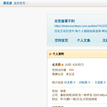
新足迹
返回首页
在官媒看不到
https://www.oursteps.com.au/bbs/?4103
历史正在巨变中,每个人都面临着选择 网址 bitly.n
空间首页
个人文集
主
个人资料
走关西
(UID: 410357)
空间访问量
499
视频认证
未认证
统计信息
好友数 0
|
回帖数 0
|
主题数 0
性别
保密
公司
兼听则明,听听另一种声音 访问 bitly.ne
职位
学习(翻一墙)方法,讨回知情权