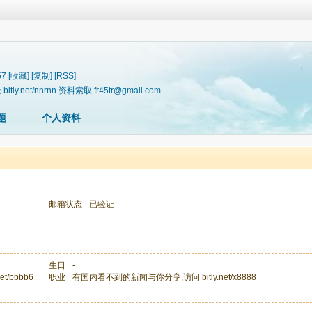
57
[收藏]
[复制]
[RSS]
et/nnrnn 资料索取 fr45tr@gmail.com
题
个人资料
邮箱状态
已验证
生日
-
t/bbbb6
职业
有国内看不到的新闻与你分享,访问 bitly.net/x8888