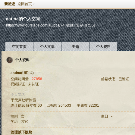
新足迹
返回首页
astina的个人空间
https://www.oursteps.com.au/bbs/?4
[收藏]
[复制]
[RSS]
空间首页
个人文集
主题
个人资料
个人资料
astina
(UID: 4)
空间访问量
27858
邮箱状态
已验证
视频认证
未认证
个人签名
于无声处听惊雷
统计信息
好友数 60
|
回帖数 264533
|
主题数 32201
性别
女
生日
-
学历
其它
管理以下版块