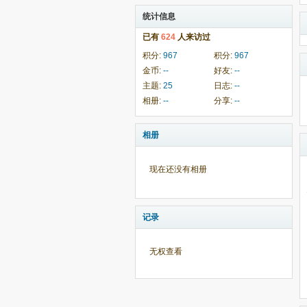
统计信息
已有
624
人来访过
积分:
967
积分:
967
金币:
--
好友:
--
主题:
25
日志:
--
相册:
--
分享:
--
相册
现在还没有相册
记录
无权查看