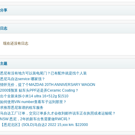
分享
日志
现在还没有日志
主题
悉尼有没有地方可以装电尾门？已有配件就是找个人装
悉尼马自达service 哪家强？
情怀无价，提了个MAZDA6 20TH ANNIVERSARY WAGON
2000$预算 贴车头PPF还是弄Ceramic Coating？
出个全新未拆小米14 ultra 16+512g $1510
如何使用VIN number查看车子运到那里？
求推荐悉尼靠谱的租车服务
马自达工厂订单，交完订单多久才会收到邮件说车正在执照或者运输呢？
NSW 悉尼，2年的新车出售需要做RWC吗？
【悉尼北区】(SOLD)马自达2 2022 15,xxx km. $22000