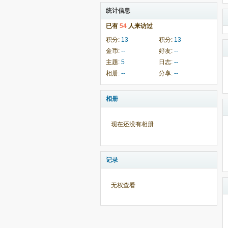
统计信息
已有
54
人来访过
积分:
13
积分:
13
金币:
--
好友:
--
主题:
5
日志:
--
相册:
--
分享:
--
相册
现在还没有相册
记录
无权查看