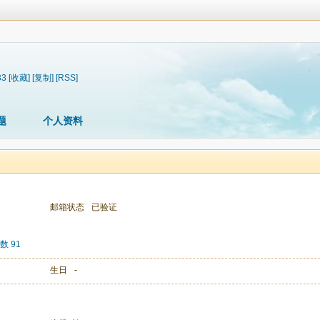
33
[收藏]
[复制]
[RSS]
题
个人资料
邮箱状态
已验证
数 91
生日
-