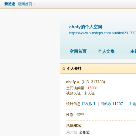
新足迹
返回首页
chcfy的个人空间
https://www.oursteps.com.au/bbs/?3177
空间首页
个人文集
主
个人资料
chcfy
(UID: 317733)
空间访问量
15931
视频认证
未认证
统计信息
好友数 1
|
回帖数 11207
|
主题
性别
保密
活跃概况
用户组
金靴族