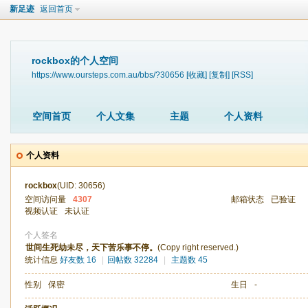
新足迹
返回首页
rockbox的个人空间
https://www.oursteps.com.au/bbs/?30656
[收藏]
[复制]
[RSS]
空间首页
个人文集
主题
个人资料
个人资料
rockbox
(UID: 30656)
空间访问量
4307
邮箱状态
已验证
视频认证
未认证
个人签名
世间生死劫未尽，天下苦乐事不停。
(Copy right reserved.)
统计信息
好友数 16
|
回帖数 32284
|
主题数 45
性别
保密
生日
-