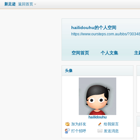
新足迹
返回首页
hailidouhu的个人空间
https://www.oursteps.com.au/bbs/?3034
空间首页
个人文集
主
头像
hailidouhu
加为好友
给我留言
打个招呼
发送消息