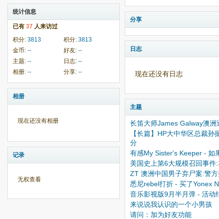
统计信息
分享
已有
37
人来访过
积分:
3813
积分:
3813
日志
金币:
--
好友:
--
主题:
--
日志:
--
相册:
--
分享:
--
现在还没有日志
相册
主题
现在还没有相册
长笛大师James Galway澳
【长篇】HP大中华区总裁孙振耀退
分
有感My Sister's Keepe
记录
美国史上第6大规模召回事件:
ZT 澳洲中国男子弃尸案:警
无权查看
悉尼rebel打折 - 买了Yonex N
音乐影视版9月半月弹 - 活
来说说我认识的一个小男孩
请问：加为好友功能