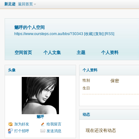
新足迹
返回首页
魉呼的个人空间
https://www.oursteps.com.au/bbs/?30343
[收藏]
[复制]
[RSS]
空间首页
个人文集
主题
个人资料
头像
个人资料
性别
保密
生日
动态
魉呼
加为好友
给我留言
现在还没有动态
打个招呼
发送消息