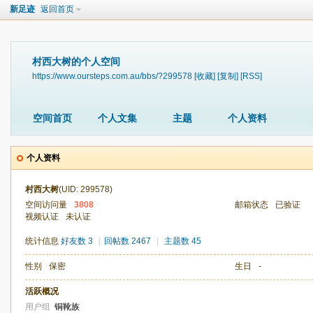
新足迹
返回首页
村西大树的个人空间
https://www.oursteps.com.au/bbs/?299578
[收藏]
[复制]
[RSS]
空间首页
个人文集
主题
个人资料
个人资料
村西大树
(UID: 299578)
空间访问量
3808
邮箱状态
已验证
视频认证
未认证
统计信息
好友数 3
|
回帖数 2467
|
主题数 45
性别
保密
生日
-
活跃概况
用户组
铜靴族