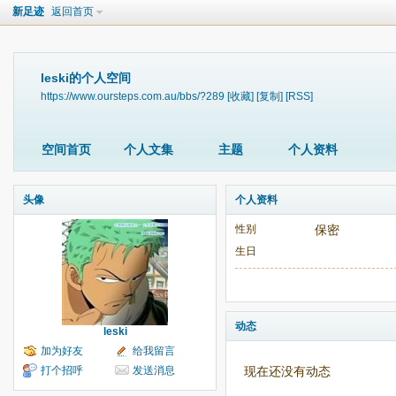
新足迹
返回首页
leski的个人空间
https://www.oursteps.com.au/bbs/?289
[收藏]
[复制]
[RSS]
空间首页
个人文集
主题
个人资料
头像
个人资料
性别
保密
生日
动态
leski
加为好友
给我留言
打个招呼
发送消息
现在还没有动态