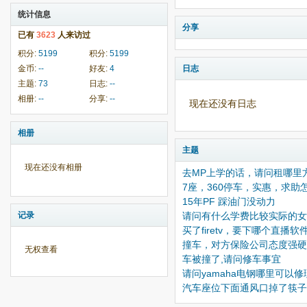
统计信息
分享
已有
3623
人来访过
积分:
5199
积分:
5199
金币:
--
好友:
4
日志
主题:
73
日志:
--
相册:
--
分享:
--
现在还没有日志
相册
主题
现在还没有相册
去MP上学的话，请问租哪里
7座，360停车，实惠，求助
15年PF 踩油门没动力
记录
请问有什么学费比较实际的女
买了firetv，要下哪个直播软
撞车，对方保险公司态度强硬
无权查看
车被撞了,请问修车事宜
请问yamaha电钢哪里可以修
汽车座位下面通风口掉了筷子