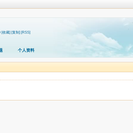
0
[收藏]
[复制]
[RSS]
题
个人资料