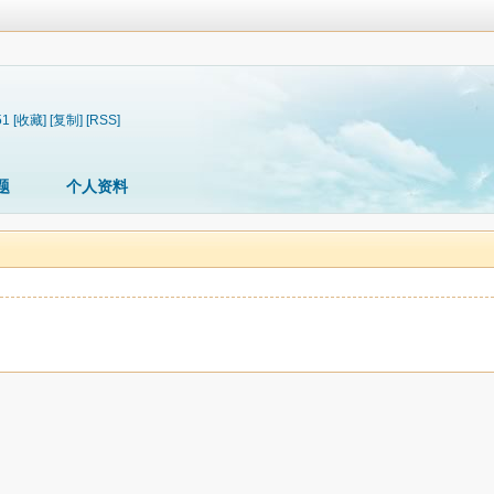
51
[收藏]
[复制]
[RSS]
题
个人资料