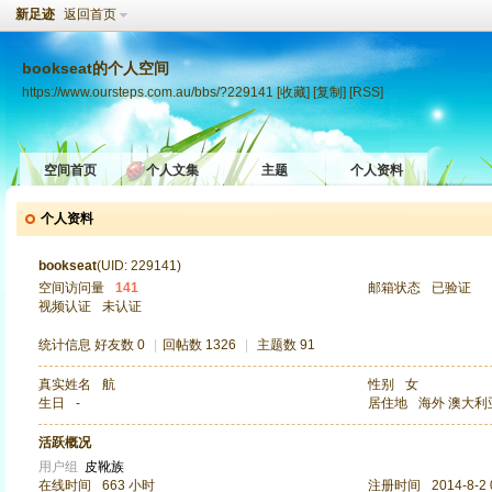
新足迹
返回首页
bookseat的个人空间
https://www.oursteps.com.au/bbs/?229141
[收藏]
[复制]
[RSS]
空间首页
个人文集
主题
个人资料
个人资料
bookseat
(UID: 229141)
空间访问量
141
邮箱状态
已验证
视频认证
未认证
统计信息
好友数 0
|
回帖数 1326
|
主题数 91
真实姓名
航
性别
女
生日
-
居住地
海外 澳大利
活跃概况
用户组
皮靴族
在线时间
663 小时
注册时间
2014-8-2 