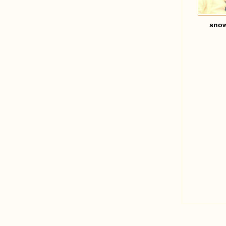
snow
足
迹