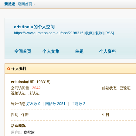
新足迹
返回首页
cristinalu的个人空间
https://www.oursteps.com.au/bbs/?198315
[收藏]
[复制]
[RSS]
空间首页
个人文集
主题
个人资料
个人资料
cristinalu
(UID: 198315)
空间访问量
2042
邮箱状态
已验证
视频认证
未认证
统计信息
好友数 0
|
回帖数 2051
|
主题数 2
性别
保密
生日
-
活跃概况
用户组
皮靴族