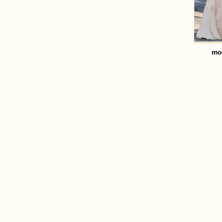
mo
足
迹