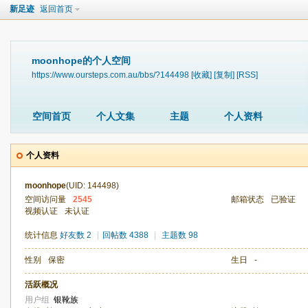
新足迹
返回首页
moonhope的个人空间
https://www.oursteps.com.au/bbs/?144498
[收藏]
[复制]
[RSS]
空间首页
个人文集
主题
个人资料
个人资料
moonhope
(UID: 144498)
空间访问量
2545
邮箱状态
已验证
视频认证
未认证
统计信息
好友数 2
|
回帖数 4388
|
主题数 98
性别
保密
生日
-
活跃概况
用户组
银靴族