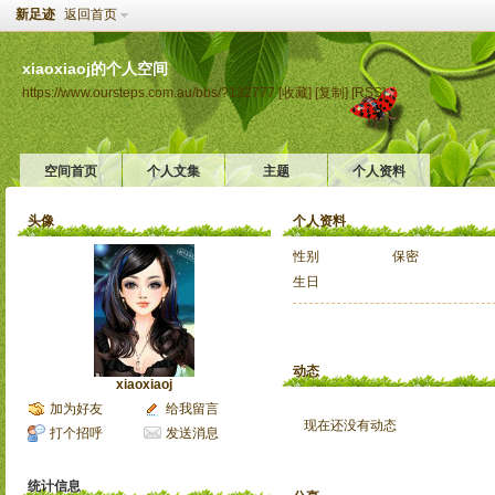
新足迹
返回首页
xiaoxiaoj的个人空间
https://www.oursteps.com.au/bbs/?132777
[收藏]
[复制]
[RSS]
空间首页
个人文集
主题
个人资料
头像
个人资料
性别
保密
生日
动态
xiaoxiaoj
加为好友
给我留言
现在还没有动态
打个招呼
发送消息
统计信息