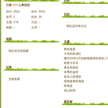
分享
已有
434
人来访过
积分:
4501
积分:
4501
日志
金币:
2
好友:
30
主题:
178
日志:
--
现在还没有日志
相册:
--
分享:
--
相册
主题
橙色海棠
现在还没有相册
今年的朱顶红
继2020年3月的娇艳难养的海棠
收获大冬瓜
记录
黄金色南瓜
冬季的金钟
砍瓜儿孙满堂
无权查看
骄艳难养的海棠
秋海棠
高山杜鹃
留言板