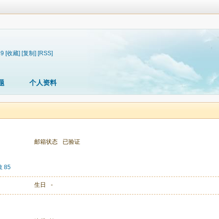
89
[收藏]
[复制]
[RSS]
题
个人资料
邮箱状态
已验证
 85
生日
-