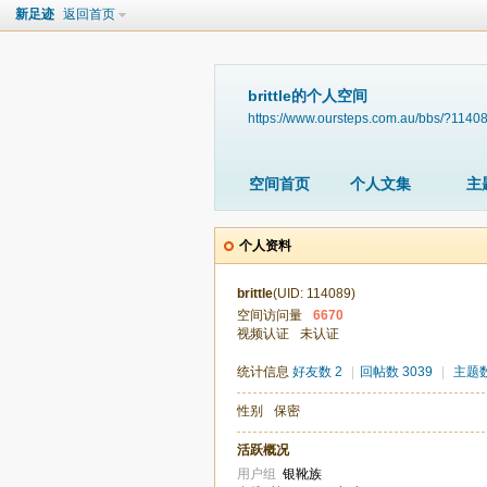
新足迹
返回首页
brittle的个人空间
https://www.oursteps.com.au/bbs/?1140
空间首页
个人文集
主
个人资料
brittle
(UID: 114089)
空间访问量
6670
视频认证
未认证
统计信息
好友数 2
|
回帖数 3039
|
主题数
性别
保密
活跃概况
用户组
银靴族