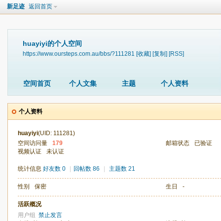
新足迹
返回首页
huayiyi的个人空间
https://www.oursteps.com.au/bbs/?111281
[收藏]
[复制]
[RSS]
空间首页
个人文集
主题
个人资料
个人资料
huayiyi
(UID: 111281)
空间访问量
179
邮箱状态
已验证
视频认证
未认证
统计信息
好友数 0
|
回帖数 86
|
主题数 21
性别
保密
生日
-
活跃概况
用户组
禁止发言