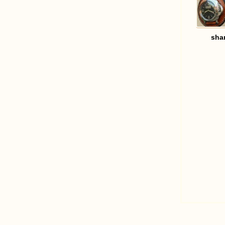
sha
足
迹