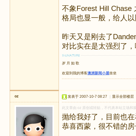
不象Forest Hill C
格局也显一般，给人以比较
昨天又是刚去了Dandenong
对比实在是太强烈了，呵呵
岁 月 如 歌
欢迎到我的博客
澳洲新闻小屋
坐坐
oz
发表于 2007-10-7 08:27
|
显示全部楼层
此文章由 oz 原创或转贴，不代表本站立场和观点
抛给我好了，目前也在
恭喜西蒙，很不错的房子