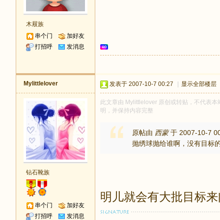
木屐族
串个门
加好友
打招呼
发消息
Mylittlelover
发表于 2007-10-7 00:27
|
显示全部楼层
此文章由 Mylittlelover 原创或转贴，不代表
明，并保持内容完整
原帖由
西蒙
于 2007-10-7 0
抛绣球抛给谁啊，没有目标
钻石靴族
明儿就会有大批目标来
串个门
加好友
打招呼
发消息