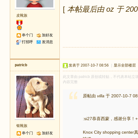
[
本帖最后由 oz 于 2007
皮靴族
串个门
加好友
打招呼
发消息
patricb
发表于 2007-10-7 08:56
|
显示全部楼层
此文章由 patricb 原创或转贴，不代表本站立场
内容完整
原帖由
villa
于 2007-10-7 0
:si27恭喜西蒙，感谢分享
银靴族
Knox City shoppi
串个门
加好友