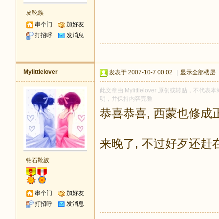
皮靴族
串个门
加好友
打招呼
发消息
Mylittlelover
发表于 2007-10-7 00:02
|
显示全部楼层
此文章由 Mylittlelover 原创或转贴，不代表
明，并保持内容完整
恭喜恭喜, 西蒙也修成
来晚了, 不过好歹还赶在
钻石靴族
串个门
加好友
打招呼
发消息