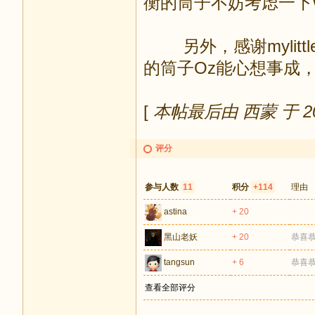
衡的筒子不妨考虑一下W
另外，感谢mylitt
的筒子Oz能心想事成
[
本帖最后由 西蒙 于 2009
评分
参与人数
11
积分
+114
理由
astina
+ 20
黑山老妖
+ 20
恭喜
tangsun
+ 6
恭喜
查看全部评分