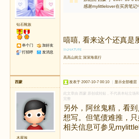
感谢mylittlelove
钻石靴族
嘻嘻, 看来这个还真是
串个门
加好友
打招呼
发消息
高高山岗立 深深海底行
西蒙
发表于 2007-10-7 00:10
|
显示全部楼层
此文章由 西蒙 原创或转贴，不代表本站立场和观点
完整
另外，阿丝鬼精，看到
想写。但笔债难推，只
相关信息可参见mylittl
木屐族