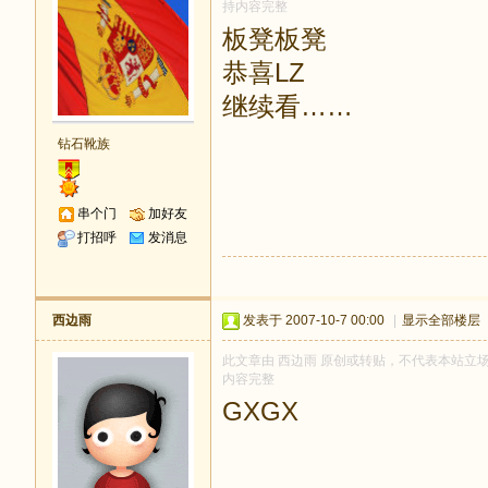
持内容完整
板凳板凳
恭喜LZ
继续看……
钻石靴族
串个门
加好友
打招呼
发消息
西边雨
发表于 2007-10-7 00:00
|
显示全部楼层
此文章由 西边雨 原创或转贴，不代表本站立场和观
内容完整
GXGX