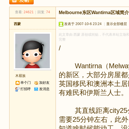
足
查看:
24621
|
回复:
74
Melbourne东区Wantirna区域
西蒙
发表于 2007-10-6 23:24
|
显示全部楼层
此文章由 西蒙 原创或转贴，不代表本站立场和观点
完整
/
Wantirna（Mel
迹
的新区，大部分房屋都是
木屐族
英国移民和澳洲本土居
串个门
加好友
打招呼
发消息
有难民和伊斯兰人士。
其直线距离city25公
需要25分钟左右，此外，从
知道啥时候能动工，没有轻