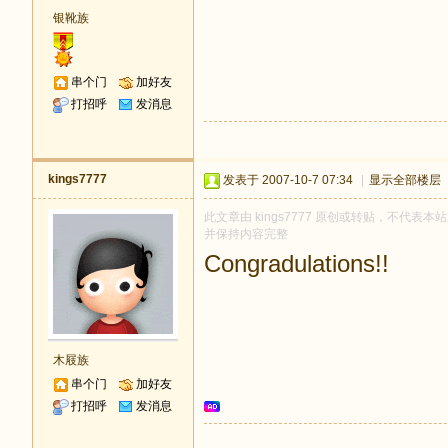
银靴族
串个门
加好友
打招呼
发消息
kings7777
发表于 2007-10-7 07:34
|
显示全部楼层
此文章由 kings7777 原创或转贴，不代表本站
并保持内容完整
Congradulations!!
木屐族
串个门
加好友
打招呼
发消息