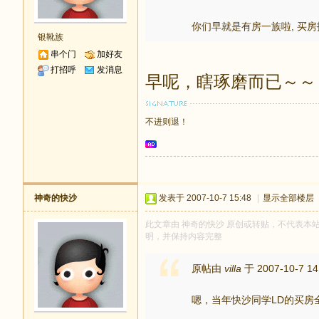
你们早就是有房一族啦,
买房
银靴族
串个门
加好友
打招呼
发消息
早呢，瞎琢磨而已～～
不进则退！
神奇的快沙
发表于 2007-10-7 15:48
|
显示全部楼层
此文章由 神奇的快沙 原创或转贴，不代表本站立场
明，并保持内容完整
原帖由
villa
于 2007-10-7 1
嗯，当年快沙同学LD的买房