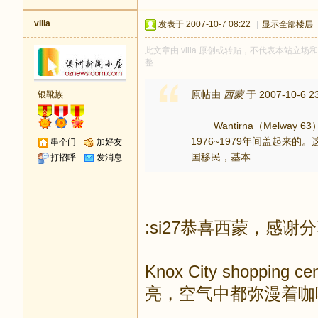
villa
发表于 2007-10-7 08:22
|
显示全部楼层
此文章由 villa 原创或转贴，不代表本站立场和观
整
原帖由
西蒙
于 2007-10-6 2
银靴族
Wantirna（Melway
1976~1979年间盖起
串个门
加好友
国移民，基本 ...
打招呼
发消息
:si27恭喜西蒙，感
Knox City shop
亮，空气中都弥漫着咖啡飘香