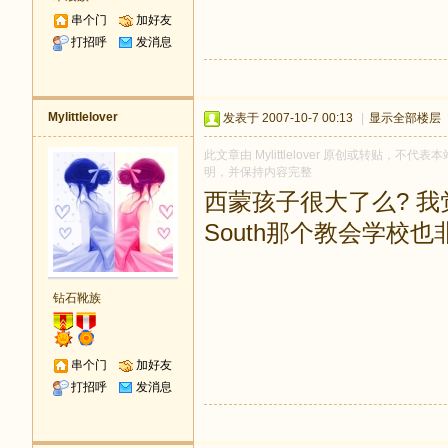
串个门
加好友
打招呼
发消息
Mylittlelover
发表于 2007-10-7 00:13
|
显示全部楼层
此文章由 Mylittlelover 原创或转贴，不代表
明，并保持内容完整
西蒙孩子很大了么? 我觉得R
South那个教会学校
钻石靴族
串个门
加好友
打招呼
发消息