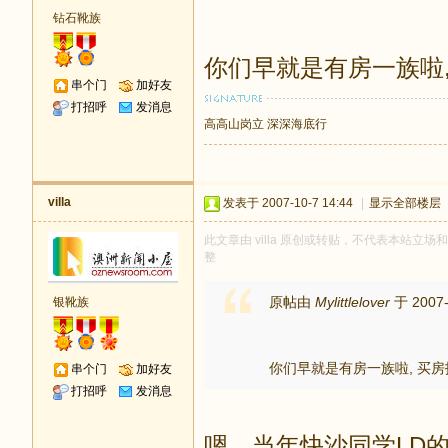
钻石靴族
你们早就是有房一族啦
串个门
加好友
打招呼
发消息
高高山岗立 深深海底行
villa
发表于 2007-10-7 14:44
|
显示全部楼层
此文章由 villa 原创或转贴，不代表本站立场和观
整
原帖由
Mylittlelover
于 2007-
银靴族
你们早就是有房一族啦,
买房
串个门
加好友
打招呼
发消息
嗯，当年快沙同学LD