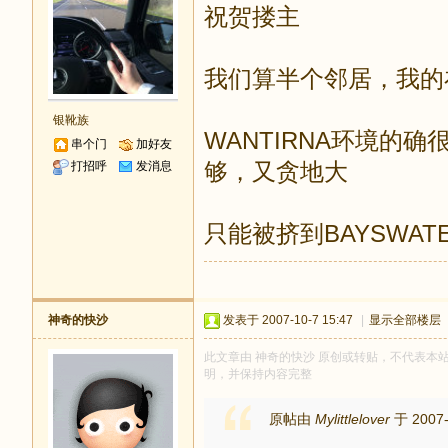
祝贺搂主
我们算半个邻居，我的在
银靴族
WANTIRNA环境的
串个门
加好友
够，又贪地大
打招呼
发消息
只能被挤到BAYSWAT
神奇的快沙
发表于 2007-10-7 15:47
|
显示全部楼层
此文章由 神奇的快沙 原创或转贴，不代表本站立场
明，并保持内容完整
原帖由
Mylittlelover
于 2007-