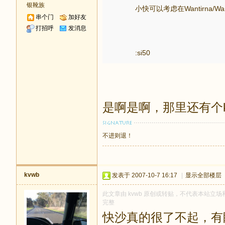
银靴族
小快可以考虑在Wantirna/W
串个门
加好友
打招呼
发消息
:si50
是啊是啊，那里还有个k
不进则退！
kvwb
发表于 2007-10-7 16:17
|
显示全部楼层
此文章由 kvwb 原创或转贴，不代表本站立场和观
完整
快沙真的很了不起，有