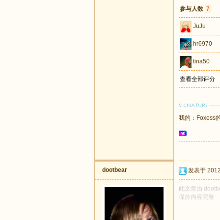
参与人数
7
JuJu
hr6970
tina50
查看全部评分
我的：
Foxe
dootbear
发表于 2012-
此文章由 doot
保持内容完整