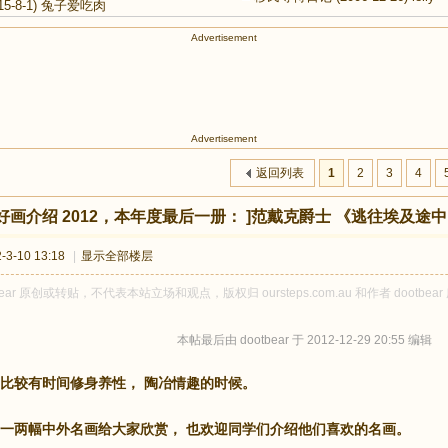
15-8-1)
兔子爱吃肉
Advertisement
Advertisement
返回列表
1
2
3
4
好画介绍 2012，本年度最后一册： ]范戴克爵士 《逃往埃及途
3-10 13:18
|
显示全部楼层
bear 原创或转贴，不代表本站立场和观点，版权归 oursteps.com.au 和作者 doo
本帖最后由 dootbear 于 2012-12-29 20:55 编辑
比较有时间修身养性， 陶冶情趣的时候。
一两幅中外名画给大家欣赏， 也欢迎同学们介绍他们喜欢的名画。