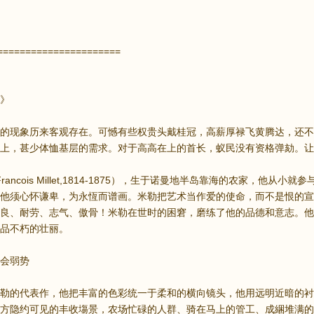
======================
》
的现象历来客观存在。可憾有些权贵头戴桂冠，高薪厚禄飞黄腾达，还不
上，甚少体恤基层的需求。对于高高在上的首长，蚁民没有资格弹劾。让
 Francois Millet,1814-1875），生于诺曼地半岛靠海的农家，
他须心怀谦卑，为永恆而谱画。米勒把艺术当作爱的使命，而不是恨的宣
良、耐劳、志气、傲骨！米勒在世时的困窘，磨练了他的品德和意志。他
品不朽的壮丽。
会弱势
勒的代表作，他把丰富的色彩统一于柔和的横向镜头，他用远明近暗的衬
方隐约可见的丰收塲景，农场忙碌的人群、骑在马上的管工、成綑堆满的