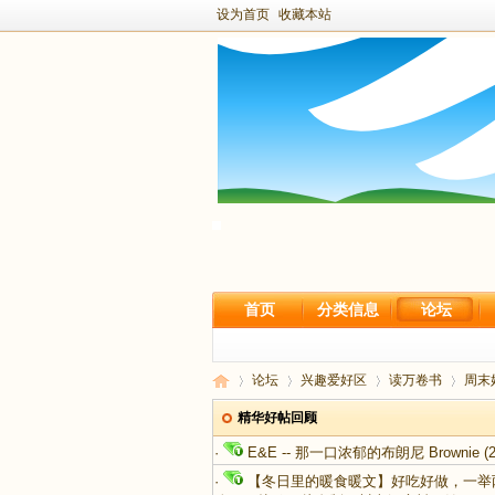
设为首页
收藏本站
首页
分类信息
论坛
论坛
兴趣爱好区
读万卷书
周末好
精华好帖回顾
·
E&E -- 那一口浓郁的布朗尼 Brownie
(2
新
›
›
›
›
·
【冬日里的暖食暖文】好吃好做，一举