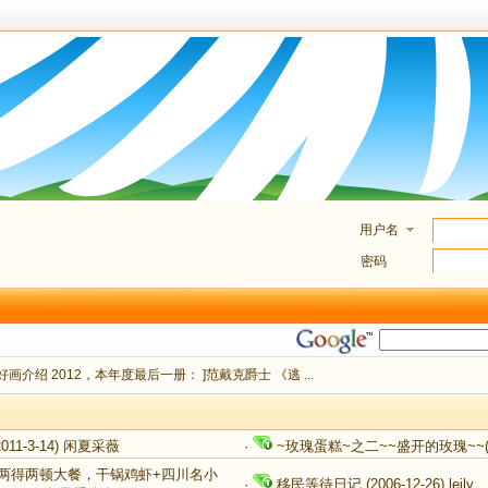
用户名
密码
画介绍 2012，本年度最后一册： ]范戴克爵士 《逃 ...
011-3-14)
闲夏采薇
·
~玫瑰蛋糕~之二~~盛开的玫瑰~~(25
两得两顿大餐，干锅鸡虾+四川名小
·
移民等待日记
(2006-12-26)
leily