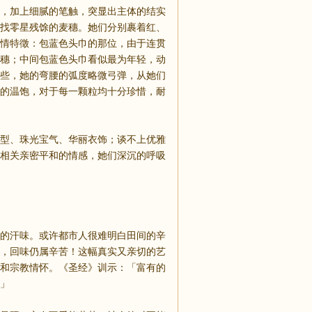
，加上细腻的笔触，突显出主体的结实
找零星残馀的麦穗。她们分别裹着红、
情特徵：包蓝色头巾的那位，由于连贯
穗；中间包蓝色头巾看似最为年轻，动
些，她的弯腰的弧度略微弓弹，从她们
的温饱，对于每一颗粒均十分珍惜，耐
型、珠光宝气、华丽衣饰；谈不上优雅
相关亲密平和的情感，她们深沉的呼吸
的汗味。或许都市人很难明白田间的辛
，回味仍属辛苦！这幅真实又亲切的艺
和宗教情怀。《圣经》训示：「富有的
」