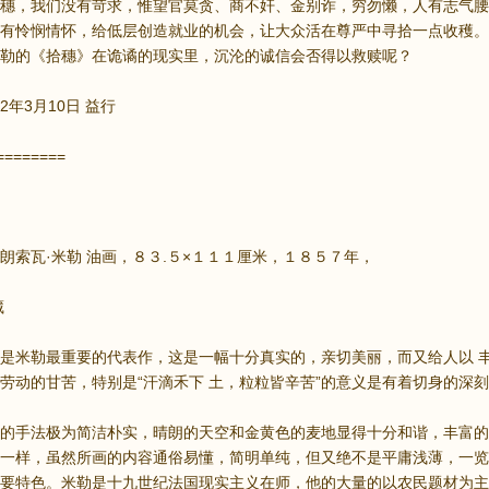
穗，我们没有苛求，惟望官莫贪、商不奸、金别诈，穷勿懒，人有志气腰
有怜悯情怀，给低层创造就业的机会，让大众活在尊严中寻拾一点收穫。
勒的《拾穗》在诡谲的现实里，沉沦的诚信会否得以救赎呢？
12年3月10日 益行
========
朗索瓦·米勒 油画，８３.５×１１１厘米，１８５７年，
藏
米勒最重要的代表作，这是一幅十分真实的，亲切美丽，而又给人以 丰
劳动的甘苦，特别是“汗滴禾下 土，粒粒皆辛苦”的意义是有着切身的深
手法极为简洁朴实，晴朗的天空和金黄色的麦地显得十分和谐，丰富的
一样，虽然所画的内容通俗易懂，简明单纯，但又绝不是平庸浅薄，一览
要特色。米勒是十九世纪法国现实主义在师，他的大量的以农民题材为主