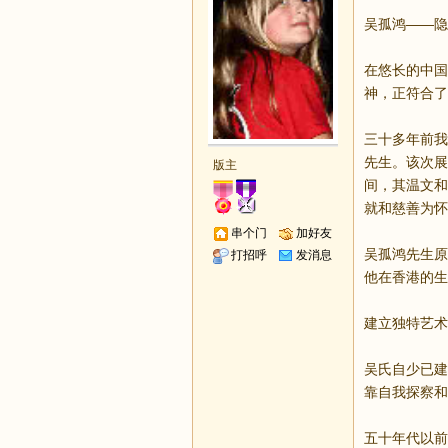
吴孤鸿——隐
在悠长的中国
神，正符合了
三十多年前我
先生。该次展
版主
间，其温文和
就和慈善为怀
串个门
加好友
吴孤鸿先生原
打招呼
发消息
他在香港的生
建立独特艺术
吴氏自少已建
靠自我探察和
五十年代以前