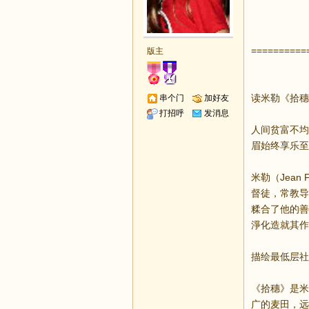
==========
版主
读米勒《拾穗
串个门
加好友
打招呼
发消息
人间贫富不均
眉始终享乐至
米勒（Jean
督徒，常教导
糅合了他的善
淨化造就其作
描绘最低层社
《拾穗》是米
广的麦田，远