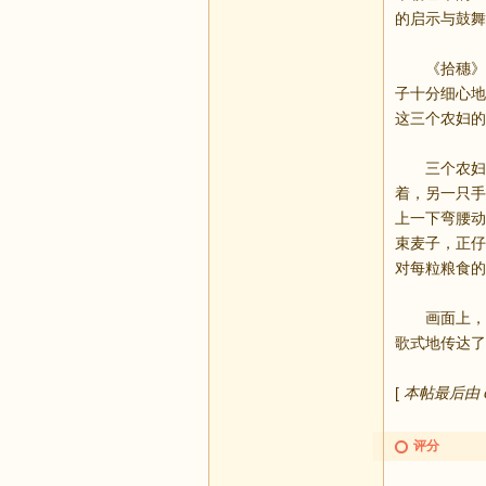
的启示与鼓舞
《拾穗》描
子十分细心地
这三个农妇的
三个农妇的
着，另一只手
上一下弯腰动
束麦子，正仔
对每粒粮食的
画面上，米
歌式地传达了
[
本帖最后由 doo
评分