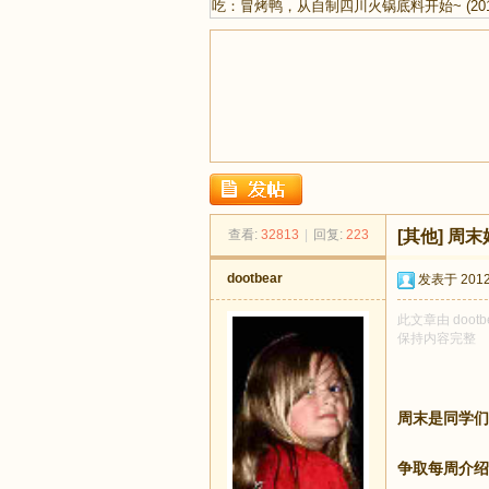
吃：冒烤鸭，从自制四川火锅底料开始~
(20
足
查看:
32813
|
回复:
223
[其他]
周末
dootbear
发表于 2012-
此文章由 doot
保持内容完整
迹
周末是同学们
争取每周介绍