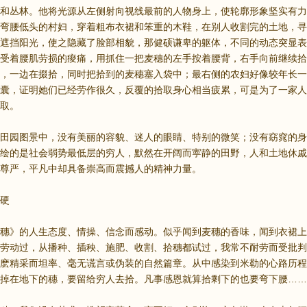
和丛林。他将光源从左侧射向视线最前的人物身上，使轮廓形象坚实有力
弯腰低头的村妇，穿着粗布衣裙和笨重的木鞋，在别人收割完的土地，寻
遮挡阳光，使之隐藏了脸部相貌，那健硕谦卑的躯体，不同的动态突显表
受着腰肌劳损的痠痛，用抓住一把麦穗的左手按着腰背，右手向前继续拾
，一边在掇拾，同时把拾到的麦穗塞入袋中；最右侧的农妇好像较年长一
囊，证明她们已经劳作很久，反覆的拾取身心相当疲累，可是为了一家人
取。
田园图景中，没有美丽的容貌、迷人的眼睛、特别的微笑；没有窈窕的身
绘的是社会弱势最低层的穷人，默然在开阔而寕静的田野，人和土地休戚
尊严，平凡中却具备崇高而震撼人的精神力量。
硬
穗》的人生态度、情操、信念而感动。似乎闻到麦穗的香味，闻到衣裙上
劳动过，从播种、插秧、施肥、收割、拾穗都试过，我常不耐劳而受批判
麽精采而坦率、毫无谎言或伪装的自然篇章。从中感染到米勒的心路历程
掉在地下的穗，要留给穷人去拾。凡事感恩就算拾剩下的也要弯下腰……