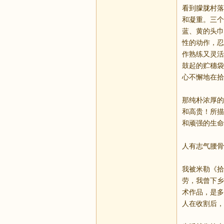
看到朦胧村落
和凝重。三个
蓝、黄的头巾
性的动作，忍
作熟练又灵活
鼓起的贮穗袋
心不懈地在拾
那纯朴浓厚的
和高贵！所描
和顽强的生命
人有志气腰骨
我被米勒《拾
劳，我曾下乡
术作品，是多
人在收割后，