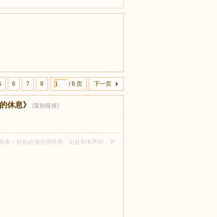
5
6
7
8
/ 8 页
下一页
中的休息》
[复制链接]
tbear 所有！转贴必须注明作者、出处和本声明，并