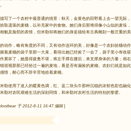
。
写了一个农村中最普通的情景：秋天，金黄色的田野看上去一望无际，
拾取遗落的麦穗，以补充家中的食物。她们身后那堆得像小山似的麦垛，
相貌及脸部的表情，但米勒却将她们的身姿描绘有古典雕刻一般庄重的美
动作，略有角度的不同，又有动作连环的美，好像是一个农妇拾穗动作
握着麦穗的袋子里那一大束，看得出她已经捡了一会了，袋子里小有收获
作累坏了，她显得疲惫不堪，将左手撑在腰后，来支撑身体的力量；画右
细巡视那那已经拾过一遍的麦地，看是否有漏捡的麦穗。农妇们就是如此
感情，耐心而不辞辛苦地拾着麦穗。
勒使用了迷人的暖黄色调，红、蓝二块头巾那种沉稳的浓郁色彩也融化
米勒对农民艰难生活的深刻同情，和米勒对农村生活的特别的挚爱。
tbear 于 2012-8-11 16:47 编辑
]