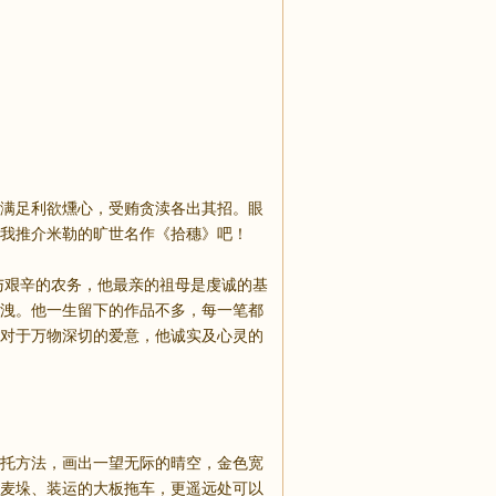
满足利欲燻心，受贿贪渎各出其招。眼
我推介米勒的旷世名作《拾穗》吧！
他从小就参与艰辛的农务，他最亲的祖母是虔诚的基
洩。他一生留下的作品不多，每一笔都
对于万物深切的爱意，他诚实及心灵的
托方法，画出一望无际的晴空，金色宽
麦垛、装运的大板拖车，更遥远处可以