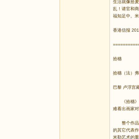
生活就像拾麦
乱！请官和商
福知足中。米
香港信报 20
==========
拾穗
拾穗（法）弗
巴黎 卢浮宫
《拾穗》是
难看出画家对
整个作品的
的其它代表作
米勒艺术的重