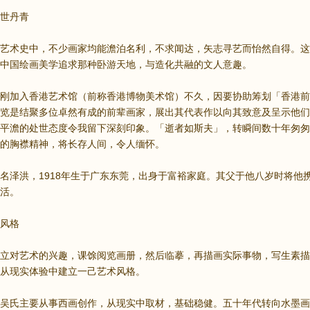
世丹青
艺术史中，不少画家均能澹泊名利，不求闻达，矢志寻艺而怡然自得。这
中国绘画美学追求那种卧游天地，与造化共融的文人意趣。
刚加入香港艺术馆（前称香港博物美术馆）不久，因要协助筹划「香港前
览是结聚多位卓然有成的前辈画家，展出其代表作以向其致意及呈示他们
平澹的处世态度令我留下深刻印象。「逝者如斯夫」，转瞬间数十年匆匆
的胸襟精神，将长存人间，令人缅怀。
名泽洪，1918年生于广东东莞，出身于富裕家庭。其父于他八岁时将他
活。
风格
立对艺术的兴趣，课馀阅览画册，然后临摹，再描画实际事物，写生素描
从现实体验中建立一己艺术风格。
吴氏主要从事西画创作，从现实中取材，基础稳健。五十年代转向水墨画