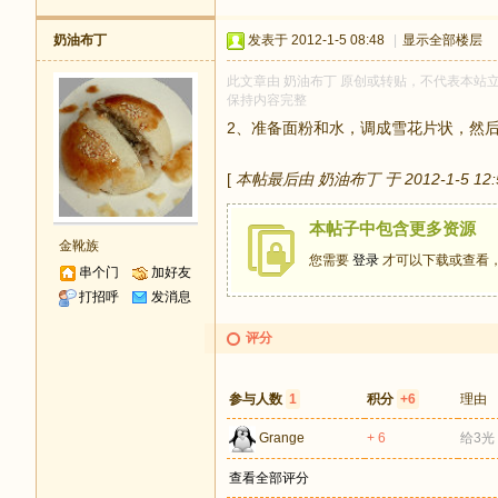
奶油布丁
发表于 2012-1-5 08:48
|
显示全部楼层
此文章由 奶油布丁 原创或转贴，不代表本站立场和
保持内容完整
2、准备面粉和水，调成雪花片状，然
[
本帖最后由 奶油布丁 于 2012-1-5 12
本帖子中包含更多资源
金靴族
您需要
登录
才可以下载或查看
串个门
加好友
打招呼
发消息
评分
参与人数
1
积分
+6
理由
Grange
+ 6
给3光
查看全部评分