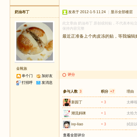
奶油布丁
发表于 2012-1-5 11:24
|
显示全部楼层
此文章由 奶油布丁 原创或转贴，不代表本站立场和
保持内容完整
最近正准备上个肉皮冻的贴，等我编辑
金靴族
评分
串个门
加好友
打招呼
发消息
参与人数
3
积分
+7
理由
新园丁
+ 3
太棒啦
潮流妈咪
+ 1
太给
ivy-liao
+ 3
拭目
查看全部评分