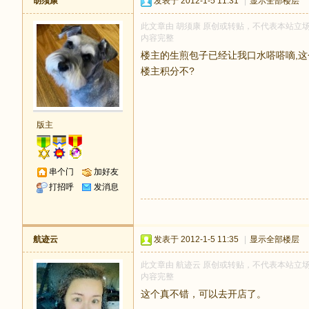
胡须康
发表于 2012-1-5 11:31
|
显示全部楼层
此文章由 胡须康 原创或转贴，不代表本站立场和观
内容完整
楼主的生煎包子已经让我口水嗒嗒嘀,这
楼主积分不?
版主
串个门
加好友
打招呼
发消息
航迹云
发表于 2012-1-5 11:35
|
显示全部楼层
此文章由 航迹云 原创或转贴，不代表本站立场和观
内容完整
这个真不错，可以去开店了。