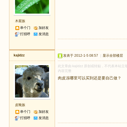
木屐族
串个门
加好友
打招呼
发消息
kajidzz
发表于 2012-1-5 08:57
|
显示全部楼层
此文章由 kajidzz 原创或转贴，不代表本站立场
内容完整
肉皮冻哪里可以买到还是要自己做？
皮靴族
串个门
加好友
打招呼
发消息