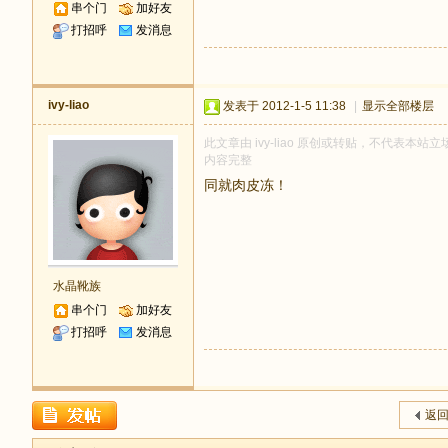
串个门
加好友
打招呼
发消息
ivy-liao
发表于 2012-1-5 11:38
|
显示全部楼层
此文章由 ivy-liao 原创或转贴，不代表本站立场
内容完整
同就肉皮冻！
水晶靴族
串个门
加好友
打招呼
发消息
返