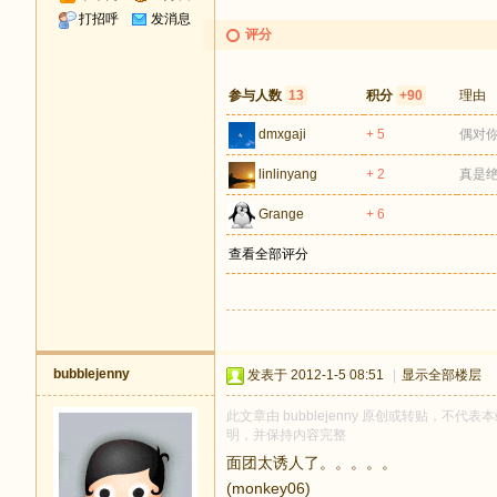
打招呼
发消息
评分
参与人数
13
积分
+90
理由
dmxgaji
+ 5
偶对
linlinyang
+ 2
真是
Grange
+ 6
查看全部评分
bubblejenny
发表于 2012-1-5 08:51
|
显示全部楼层
此文章由 bubblejenny 原创或转贴，不代表本
明，并保持内容完整
面团太诱人了。。。。。
(monkey06)