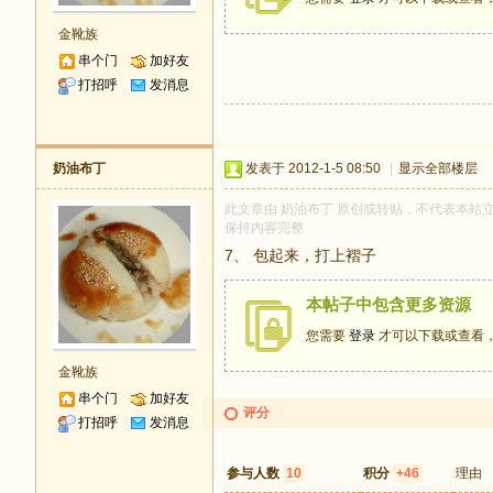
金靴族
串个门
加好友
打招呼
发消息
奶油布丁
发表于 2012-1-5 08:50
|
显示全部楼层
此文章由 奶油布丁 原创或转贴，不代表本站立场和
保持内容完整
7、 包起来，打上褶子
本帖子中包含更多资源
您需要
登录
才可以下载或查看
金靴族
串个门
加好友
评分
打招呼
发消息
参与人数
10
积分
+46
理由