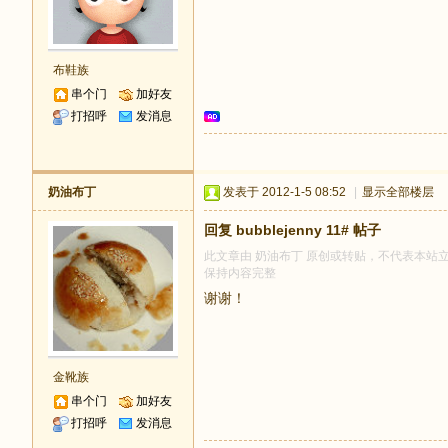
布鞋族
串个门
加好友
打招呼
发消息
奶油布丁
发表于 2012-1-5 08:52
|
显示全部楼层
回复 bubblejenny 11# 帖子
此文章由 奶油布丁 原创或转贴，不代表本站立场和
保持内容完整
谢谢！
金靴族
串个门
加好友
打招呼
发消息