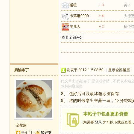
暖暖
+ 3
美！
卡落琳0000
+ 4
太漂
平凡人
+ 2
这个
查看全部评分
奶油布丁
发表于 2012-1-5 08:50
|
显示全部楼层
此文章由 奶油布丁 原创或转贴，不代表本站立场和
保持内容完整
8、 包好后可以放冰箱冰冻保存
9、 吃的时候拿出来蒸一蒸，13分钟就
本帖子中包含更多资源
您需要
登录
才可以下载或查看
金靴族
串个门
加好友