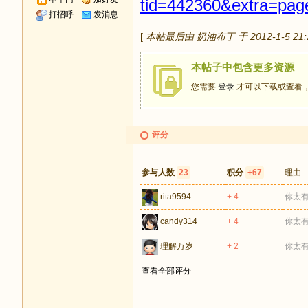
tid=442360&extra=pa
打招呼
发消息
[
本帖最后由 奶油布丁 于 2012-1-5 21
本帖子中包含更多资源
您需要
登录
才可以下载或查看
评分
参与人数
23
积分
+67
理由
rita9594
+ 4
你太
candy314
+ 4
你太
理解万岁
+ 2
你太
查看全部评分