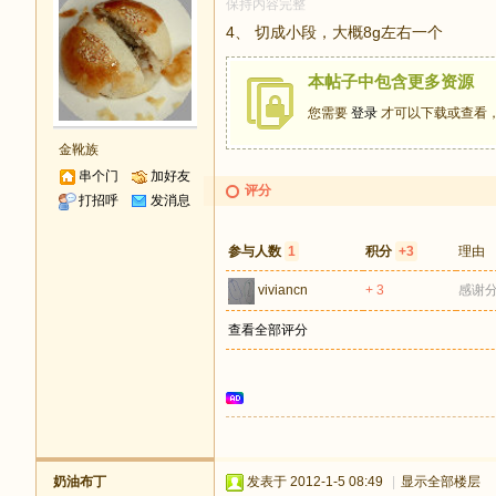
保持内容完整
4、 切成小段，大概8g左右一个
本帖子中包含更多资源
您需要
登录
才可以下载或查看
金靴族
串个门
加好友
评分
打招呼
发消息
参与人数
1
积分
+3
理由
viviancn
+ 3
感谢
查看全部评分
奶油布丁
发表于 2012-1-5 08:49
|
显示全部楼层