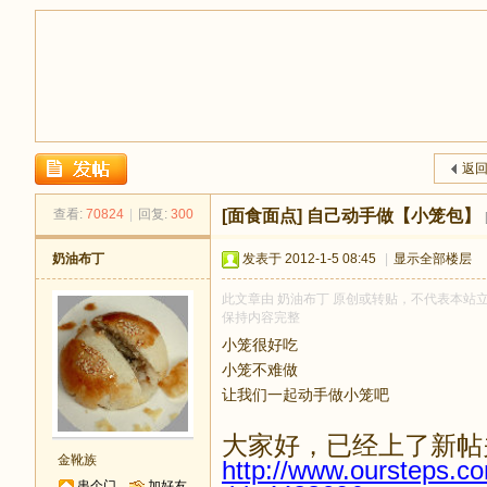
返
足
查看:
70824
|
回复:
300
[面食面点]
自己动手做【小笼包】
奶油布丁
发表于 2012-1-5 08:45
|
显示全部楼层
此文章由 奶油布丁 原创或转贴，不代表本站立场和
保持内容完整
小笼很好吃
小笼不难做
让我们一起动手做小笼吧
迹
大家好，已经上了新帖
金靴族
http://www.oursteps.c
串个门
加好友