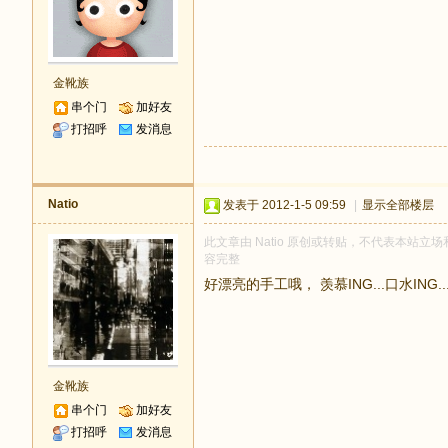
金靴族
串个门
加好友
打招呼
发消息
Natio
发表于 2012-1-5 09:59
|
显示全部楼层
此文章由 Natio 原创或转贴，不代表本站立场和
容完整
好漂亮的手工哦， 羡慕ING...口水ING....
金靴族
串个门
加好友
打招呼
发消息