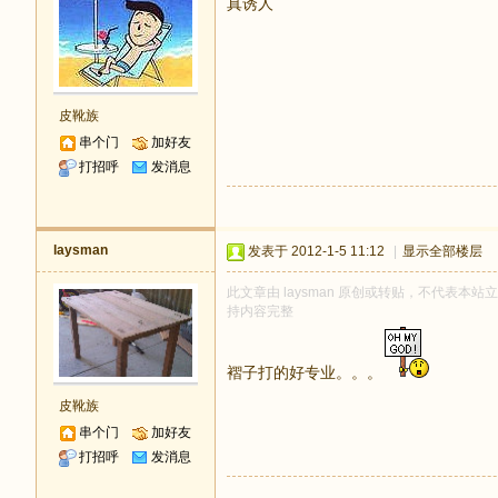
真诱人
皮靴族
串个门
加好友
打招呼
发消息
laysman
发表于 2012-1-5 11:12
|
显示全部楼层
此文章由 laysman 原创或转贴，不代表本站立场
持内容完整
褶子打的好专业。。。
皮靴族
串个门
加好友
打招呼
发消息