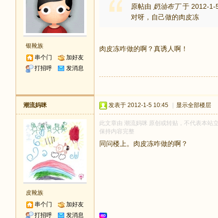
原帖由
奶油布丁
于 2012-1-
对呀，自己做的肉皮冻
银靴族
肉皮冻咋做的啊？真诱人啊！
串个门
加好友
打招呼
发消息
潮流妈咪
发表于 2012-1-5 10:45
|
显示全部楼层
此文章由 潮流妈咪 原创或转贴，不代表本站立场和
保持内容完整
同问楼上。肉皮冻咋做的啊？
皮靴族
串个门
加好友
打招呼
发消息