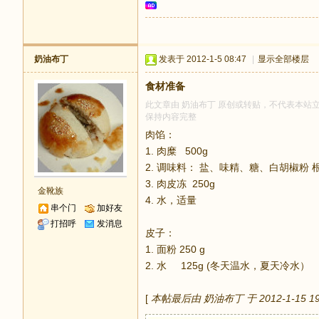
奶油布丁
发表于 2012-1-5 08:47
|
显示全部楼层
食材准备
此文章由 奶油布丁 原创或转贴，不代表本站立场和
保持内容完整
肉馅：
1. 肉糜 500g
2. 调味料： 盐、味精、糖、白胡椒粉
3. 肉皮冻 250g
金靴族
4. 水，适量
串个门
加好友
打招呼
发消息
皮子：
1. 面粉 250 g
2. 水 125g (冬天温水，夏天冷水）
[
本帖最后由 奶油布丁 于 2012-1-15 1