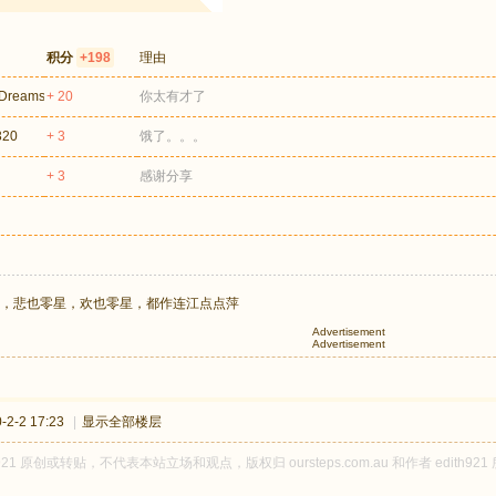
积分
+198
理由
Dreams
+ 20
你太有才了
320
+ 3
饿了。。。
+ 3
感谢分享
，悲也零星，欢也零星，都作连江点点萍
Advertisement
Advertisement
2-2 17:23
|
显示全部楼层
h921 原创或转贴，不代表本站立场和观点，版权归 oursteps.com.au 和作者 edi