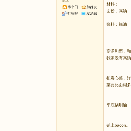
版主
材料：
串个门
加好友
面粉，高汤，
打招呼
发消息
酱料：蚝油，
高汤和面，和
我家没有高汤
把卷心菜，洋
菜要比面糊多
平底锅刷油，
铺上bacon。