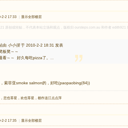
2-2 17:33
|
显示全部楼层
h921 原创或转贴，不代表本站立场和观点，版权归 oursteps.com.au 和作者 edi
帖由
小小强
于 2010-2-2 18:31 发表
凳板凳～～
慢看～～ 好久每吃pizza了。...
菲亚smoke salmon的，好吃(paopaobing(84))
，悲也零星，欢也零星，都作连江点点萍
2-2 17:35
|
显示全部楼层