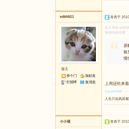
edith921
发表于 2010-
此文章由 edit
保持内容完整
原
板
慢
版主
串个门
加好友
打招呼
发消息
上周还吃来着，索
人生只似风前絮
小小强
发表于 2010-