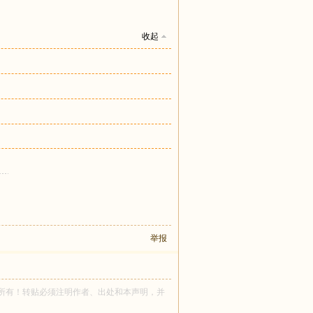
收起
举报
th921 所有！转贴必须注明作者、出处和本声明，并