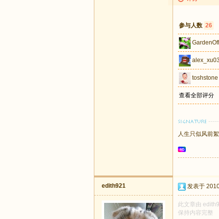
参与人数
26
GardenOf
alex_xu0
toshstone
查看全部评分
人生只似风前絮
edith921
发表于 2010-
此文章由 edit
保持内容完整