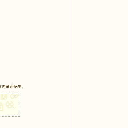
之后再铺进锅里。
x