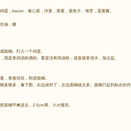
鸡蛋，bacon，卷心菜，洋葱，香葱，柴鱼片，海苔，蛋黄酱。
生抽，糖
成面糊。打入一个鸡蛋。
，我是拿鸡汤粉调的。要是没有鸡汤粉，就直接拿清水，加点盐。
葱，香葱切丝，和进面糊。
狠多狠多，像下图，右边就对了，左边面糊就太多。面糊只起到粘合的作
把菜糊平摊进去，2.5cm厚。小火慢煎。