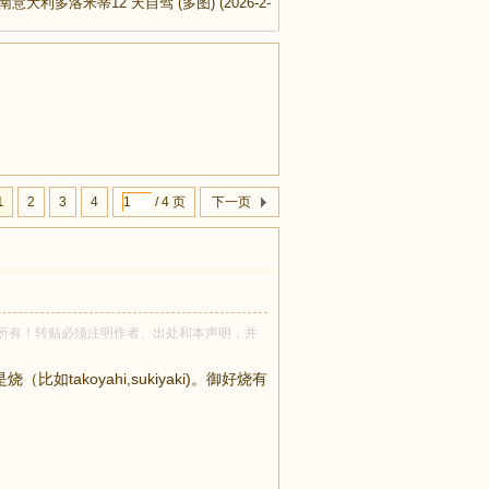
瑞士南意大利多洛米蒂12 天自驾 (多图)
(2026-2-
1
2
3
4
/ 4 页
下一页
th921 所有！转贴必须注明作者、出处和本声明，并
如takoyahi,sukiyaki)。御好烧有