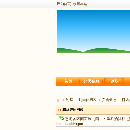
设为首页
收藏本站
首页
分类信息
论坛
论坛
时尚休闲区
美食天地
日式p
精华好帖回顾
·
悉尼各区面面谈（四）：圣乔治祥和之港-
horseanddragon
新
›
›
›
›