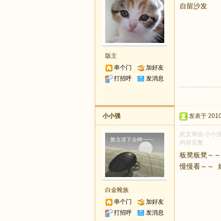
自留沙发
版主
串个门
加好友
打招呼
发消息
小小强
发表于 2010-
此文章由 小小强
内容完整
板凳板凳～～
慢慢看～～ 好久
白金靴族
串个门
加好友
打招呼
发消息