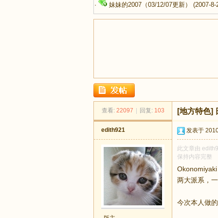
·
妹妹的2007（03/12/07更新）
(2007-8-
足
查看:
22097
|
回复:
103
[地方特色]
edith921
发表于 2010-
此文章由 edit
保持内容完整
Okonomiy
两大派系，一
迹
今次本人做的是