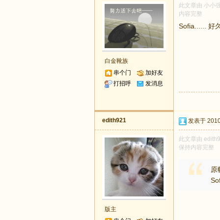
此文章由 小小强
内容完整
Sofia....
白金靴族
串个门
加好友
打招呼
发消息
edith921
发表于 2010-
此文章由 edit
保持内容完整
原
So
版主