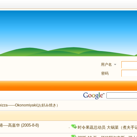
用户名
密码
izza——Okonomiyaki(お好み焼き）
---高嘉华
(2005-8-8)
·
时令果蔬总动员 大锅菜（煮夫手