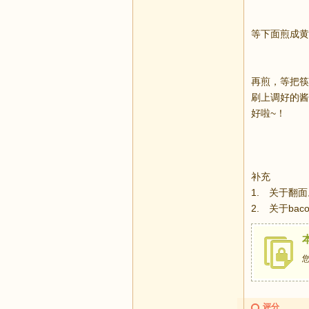
等下面煎成黄
再煎，等把筷
刷上调好的酱
好啦~！
补充
1. 关于翻
2. 关于b
评分