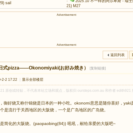
·
2025.10 不一样的阿尔卑斯 - 
29)
sail
21)
M27
Advertisement
Advertisement
返回列表
日式pizza——Okonomiyaki(お好み焼き）
[复制链接]
2-2 17:22
|
显示全部楼层
h921 原创或转贴，不代表本站立场和观点，版权归 oursteps.com.au 和作者 edi
aki，御好烧又称什锦烧是日本的一种小吃。okonomi意思是随你喜好，yaki是烧（比
个是流行于关西地区的大阪烧，一个是广岛地区的广岛烧。
简化的大阪烧。(paopaobing(84)) 吼吼，献给亲爱的大版吧~