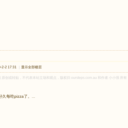
2-2 17:31
|
显示全部楼层
 原创或转贴，不代表本站立场和观点，版权归 oursteps.com.au 和作者 小小
每吃pizza了。...