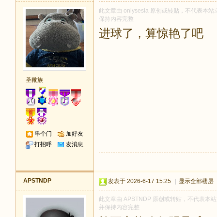
此文章由 onlysesia 原创或转贴，不代表本站立
保持内容完整
进球了，算惊艳了吧
圣靴族
串个门
加好友
打招呼
发消息
APSTNDP
发表于 2026-6-17 15:25
|
显示全部楼层
此文章由 APSTNDP 原创或转贴，不代表本站立
并保持内容完整