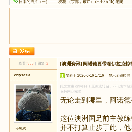
·
日本的照片（一）—— 樱花 （京都，东京）
(2010-5-15)
老陶
足
查看:
335
|
回复:
2
[澳洲资讯]
阿诺德要带领伊拉克惊
onlysesia
发表于 2026-6-16 17:16
|
显示全部楼层
此文章由 onlysesia 原创或转贴，不代表本站立
保持内容完整
无论走到哪里，阿诺德
迹
这位澳洲国足前主教练
并不打算止步于此，他
圣靴族