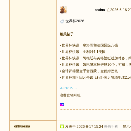
astina
在2026-6-16 2
世界杯2026
相关帖子
•
世界杯快讯：摩洛哥和法国晋级八强
•
世界杯快讯：比利时4-1美国
•
世界杯快讯：阿根廷与英格兰挺过加时赛，
•
世界杯快讯：姆巴佩本届进球10个，打破世
•
金球罗德里金手套西蒙，金靴姆巴佩
•
世界杯期间因凡蒂诺飞行距离足够绕地球2.5
浪费食物可耻
onlysesia
发表于 2026-6-17 15:24
来自手机
|
显示