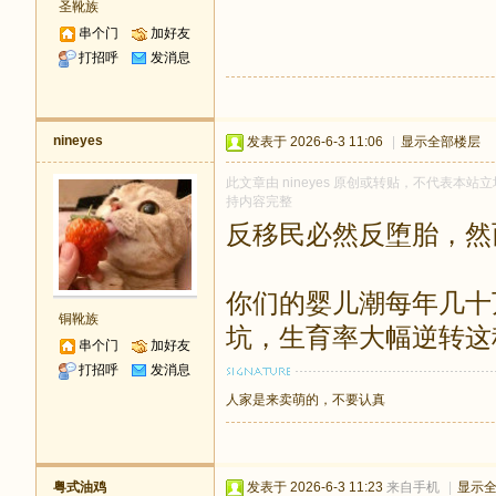
圣靴族
串个门
加好友
打招呼
发消息
nineyes
发表于 2026-6-3 11:06
|
显示全部楼层
此文章由 nineyes 原创或转贴，不代表本站立场
持内容完整
反移民必然反堕胎，然
你们的婴儿潮每年几十
铜靴族
坑，生育率大幅逆转这
串个门
加好友
打招呼
发消息
人家是来卖萌的，不要认真
粤式油鸡
发表于 2026-6-3 11:23
来自手机
|
显示