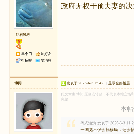
政府无权干预夫妻的决
钻石靴族
串个门
加好友
打招呼
发消息
博闻
发表于 2026-6-3 15:42
|
显示全部楼层
此文章由 博闻 原创或转贴，不代表本站立场和观点
完整
本帖最
粤式油鸡 发表于 2026-6-3 11:2
一国党不仅会搞移民，还会