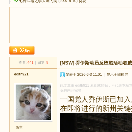
·
七种武器之李大嘴的笑
(2007-9-10)
葵花
足
查看:
441
|
回复:
9
[NSW]
乔伊斯动员反堕胎活动者威
edith921
发表于 2026-6-3 11:01
|
显示全部楼层
此文章由 edith921 原创或转贴，不代表本站立
保持内容完整
一国党人乔伊斯已加入
在即将进行的新州关
迹
版主