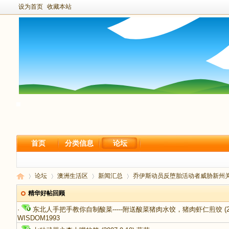
设为首页
收藏本站
首页
分类信息
论坛
论坛
澳洲生活区
新闻汇总
乔伊斯动员反堕胎活动者威胁新州关键投
精华好帖回顾
·
东北人手把手教你自制酸菜-----附送酸菜猪肉水饺，猪肉虾仁煎饺
(2
WISDOM1993
新
›
›
›
›