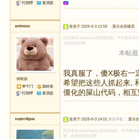
打招呼
发消息
antinous
发表于 2026-6-3 13:58
|
显示全部楼层
此文章由 antinous 原创或转贴，不代表本站立
保持内容完整
本帖最后由
我真服了，傻X极右一
铜靴族
希望把这些人抓起来, 和t
串个门
加好友
僵化的屎山代码，相互
打招呼
发消息
superdigua
发表于 2026-6-3 14:02
来自手机
|
显示
此文章由 superdigua 原创或转贴，不代表本站
明，并保持内容完整