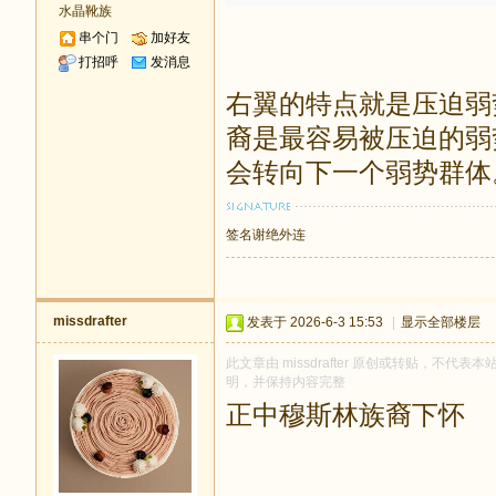
水晶靴族
串个门
加好友
打招呼
发消息
右翼的特点就是压迫弱
裔是最容易被压迫的弱
会转向下一个弱势群体
签名谢绝外连
missdrafter
发表于 2026-6-3 15:53
|
显示全部楼层
此文章由 missdrafter 原创或转贴，不代表本站
明，并保持内容完整
正中穆斯林族裔下怀