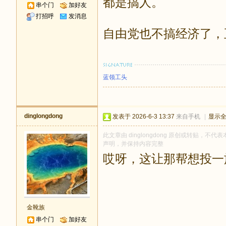
都是搞人。
串个门
加好友
打招呼
发消息
自由党也不搞经济了，
蓝领工头
dinglongdong
发表于 2026-6-3 13:37
来自手机
|
显示
此文章由 dinglongdong 原创或转贴，不代表
声明，并保持内容完整
哎呀，这让那帮想投一
金靴族
串个门
加好友