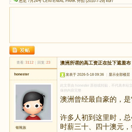
·
悉尼 7月24号 CENTENIAL PARK 外拍
(2010-7-29)
kur7
足
查看:
3112
|
回复:
23
澳洲所谓的高工资正在扯下遮羞布
honester
发表于 2026-5-18 09:36
|
显示全部楼层
此文章由 honester 原创或转贴，不代表本站立
保持内容完整
澳洲曾经最自豪的，是“
迹
许多人初到这里时，总
时薪三十、四十澳元，
银靴族