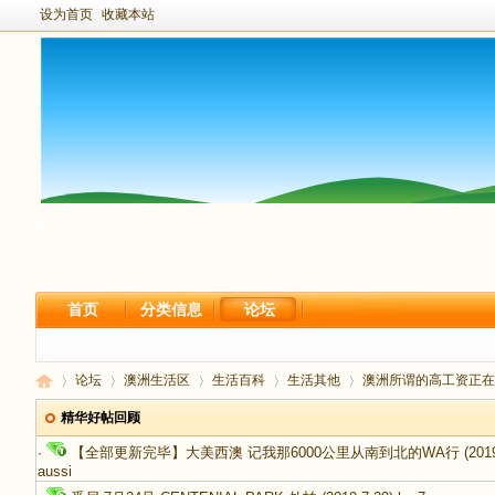
设为首页
收藏本站
首页
分类信息
论坛
论坛
澳洲生活区
生活百科
生活其他
澳洲所谓的高工资正在
精华好帖回顾
·
【全部更新完毕】大美西澳 记我那6000公里从南到北的WA行
(2019
aussi
新
›
›
›
›
›