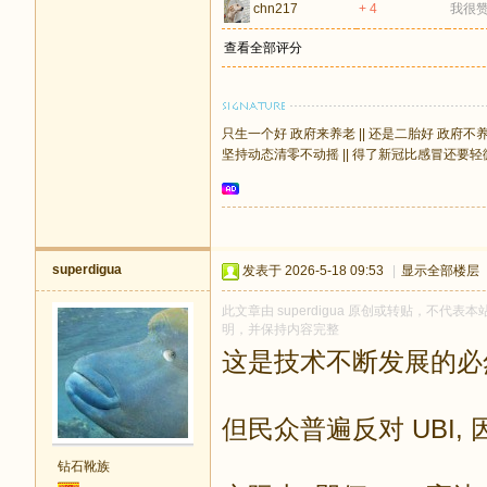
chn217
+ 4
我很
查看全部评分
只生一个好 政府来养老 || 还是二胎好 政府不
坚持动态清零不动摇 || 得了新冠比感冒还要轻
superdigua
发表于 2026-5-18 09:53
|
显示全部楼层
此文章由 superdigua 原创或转贴，不代表本站
明，并保持内容完整
这是技术不断发展的必
但民众普遍反对 UBI, 
钻石靴族