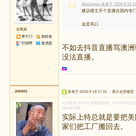
NonSense 发表于 2026-5-18 10
建议楼主开个直播在国内专
这是风口
金靴族
串个门
加好友
打招呼
发消息
不如去抖音直播骂澳洲
没法直播。
JHHHS
发表于 2026-5-18 17:41
|
显示全部楼层
此文章由 JHHHS 原创或转贴，不代表本站立场和
持内容完整
实际上特总就是要把美
家们把工厂搬回去。