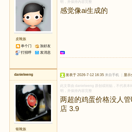
明，并保持内容完整
感觉像ai生成的
皮靴族
串个门
加好友
打招呼
发消息
danielweng
发表于 2026-7-12 16:35
来自手机
|
显示
此文章由 danielweng 原创或转贴，不代表本站
明，并保持内容完整
两超的鸡蛋价格没人管吗
店 3.9
银靴族