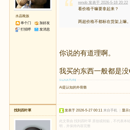
renob 发表于 2026-5-18 20:22
看价格干嘛要拿起来？
水晶靴族
两超价格不都标在货架上嘛
串个门
加好友
打招呼
发消息
你说的有道理啊。
我买的东西一般都是没
AI是认知的外骨骼
找到四叶草
发表于 2026-5-27 00:11
来自手机
|
显示
此文章由 找到四叶草 原创或转贴，不代表本站立场
明，并保持内容完整