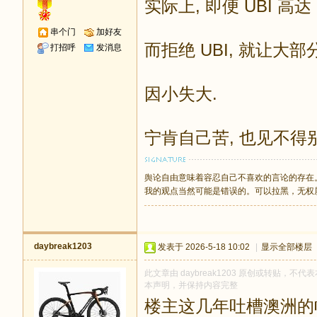
实际上, 即便 UBI 高达 
串个门
加好友
而拒绝 UBI, 就让大部
打招呼
发消息
因小失大.
宁肯自己苦, 也见不得
舆论自由意味着容忍自己不喜欢的言论的存在
我的观点当然可能是错误的。可以拉黑，无权
daybreak1203
发表于 2026-5-18 10:02
|
显示全部楼层
此文章由 daybreak1203 原创或转贴，不代表
本声明，并保持内容完整
楼主这几年吐槽澳洲的