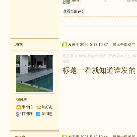
Janet
+ 5
我很
查看全部评分
JhYu
发表于 2026-5-18 19:37
|
显示全部楼层
此文章由 JhYu 原创或转贴，不代表本站立场和观
完整
标题一看就知道谁发的
铜靴族
串个门
加好友
打招呼
发消息
renob