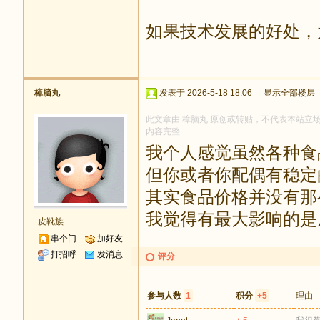
如果技术发展的好处，
樟脑丸
发表于 2026-5-18 18:06
|
显示全部楼层
此文章由 樟脑丸 原创或转贴，不代表本站立场和观
内容完整
我个人感觉虽然各种食
但你或者你配偶有稳定
其实食品价格并没有那
我觉得有最大影响的是
皮靴族
串个门
加好友
打招呼
发消息
评分
参与人数
1
积分
+5
理由