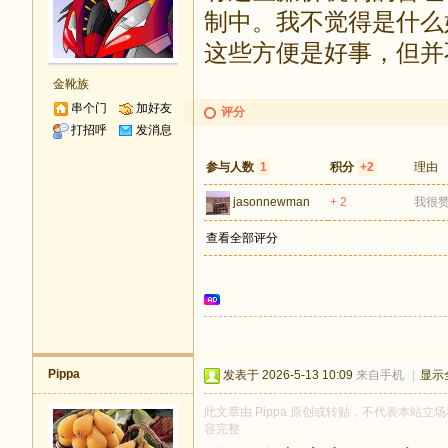
制中。我不觉得是什么
这些方便是好事，但并
金靴族
串个门
加好友
评分
打招呼
发消息
参与人数
1
积分
+2
理由
jasonnewman
+ 2
我很
查看全部评分
Pippa
发表于 2026-5-13 10:09
来自手机
|
显示
此文章由 Pippa 原创或转贴，不代表本站立场和
容完整