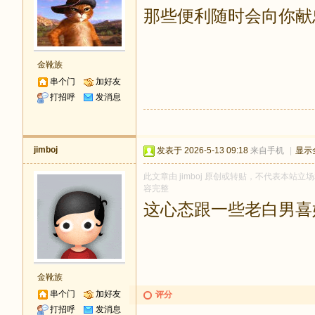
那些便利随时会向你献
金靴族
串个门
加好友
打招呼
发消息
jimboj
发表于 2026-5-13 09:18
来自手机
|
显示
此文章由 jimboj 原创或转贴，不代表本站立场和
容完整
这心态跟一些老白男喜
金靴族
串个门
加好友
评分
打招呼
发消息