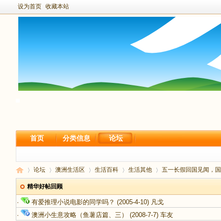
设为首页
收藏本站
首页
分类信息
论坛
论坛
澳洲生活区
生活百科
生活其他
五一长假回国见闻，国内
精华好帖回顾
·
有爱推理小说电影的同学吗？
(2005-4-10)
凡戈
新
›
›
›
›
›
·
澳洲小生意攻略（鱼薯店篇、三）
(2008-7-7)
车友