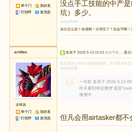
没点手工技能的中产是
串个门
加好友
坑）多少。
打招呼
发消息
加分怎么加？加满啊！分用完了？加金币啊！
achilles
发表于 2026-5-13 10:23
来自手机
|
显示
此文章由 achilles 原创或转贴，不代表本站立场
持内容完整
一司机 发表于 2026-5-13 09
昨天看到有说澳洲“底层”tr
澳洲中 ...
金靴族
串个门
加好友
但凡会用airtasker都
打招呼
发消息