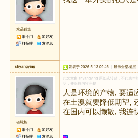
水晶靴族
串个门
加好友
打招呼
发消息
shyangying
发表于 2026-5-13 09:46
|
显示全部楼层
此文章由 shyangying 原创或转贴，不代表本站
明，并保持内容完整
人是环境的产物, 要适
在土澳就要降低期望, 
在国内可以懒散, 我连
银靴族
串个门
加好友
打招呼
发消息