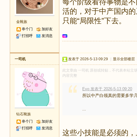
每个阶级看待事物是不
活的，对于中产国内的
只能“局限性”下去。
金靴族
串个门
加好友
打招呼
发消息
一司机
发表于 2026-5-13 09:29
|
显示全部楼层
此文章由 一司机 原创或转贴，不代表本站立场和观
内容完整
Evo 发表于 2026-5-13 09:20
所以中产白领真的需要多学
...
钻石靴族
串个门
加好友
打招呼
发消息
这些小技能是必须的，