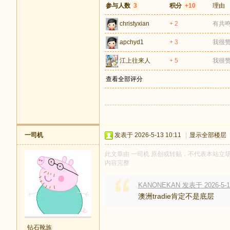
参与人数
3
积分
+10
理由
christyxian
+ 2
有共
apchyd1
+ 3
我很
江上往来人
+ 5
我很
查看全部评分
一司机
发表于 2026-5-13 10:11
|
显示全部楼层
此文章由 一司机 原创或转贴，不代表本站立场和观
内容完整
KANONEKAN 发表于 2026-5-13
澳洲tradie肯定不是底层
钻石靴族