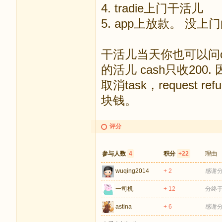
4. tradie上门干活儿
5. app上放款。 没
干活儿当天你也可以问ca
的活儿 cash只收200.
取消task，request re
块钱。
评分
参与人数
4
积分
+22
理由
wuqing2014
+ 2
感谢
一司机
+ 12
分终
astina
+ 6
感谢