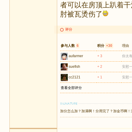
者可以在房顶上趴着干
肘被瓦烫伤了
评分
参与人数
6
积分
+30
理由
aufarmer
+ 3
你太
suefish
+ 2
安慰
cc2121
+ 1
安慰
查看全部评分
加分怎么加？加满啊！分用完了？加金币啊！