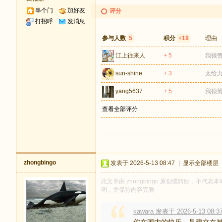
串个门
加好友
评分
打招呼
发消息
参与人数
5
积分
+19
理由
江上往来人
+ 5
我很
sun-shine
+ 3
太给
yang5637
+ 5
我很
查看全部评分
zhongbingo
发表于 2026-5-13 08:47
|
显示全部楼层
此文章由 zhongbingo 原创或转贴，不代表本站
明，并保持内容完整
kawara 发表于 2026-5-13 08:3