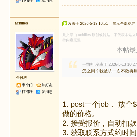
打招呼
发消息
achilles
发表于 2026-5-13 10:51
|
显示全部楼层
此文章由 achilles 原创或转贴，不代表本站立场
持内容完整
本帖最后由
一司机 发表于 2026-5-13 10:27
怎么用？我被坑一次不敢再
金靴族
串个门
加好友
打招呼
发消息
1. post一个job， 
做的价格。
2. 接受报价，自动扣款
3. 获取联系方式约时间