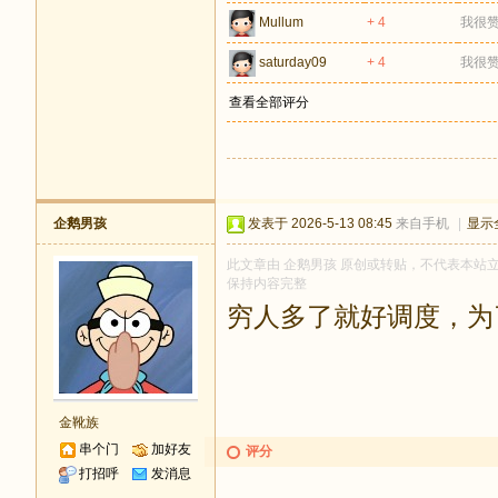
Mullum
+ 4
我很
saturday09
+ 4
我很
查看全部评分
企鹅男孩
发表于 2026-5-13 08:45
来自手机
|
显示
此文章由 企鹅男孩 原创或转贴，不代表本站立场和
保持内容完整
穷人多了就好调度，为
金靴族
串个门
加好友
评分
打招呼
发消息