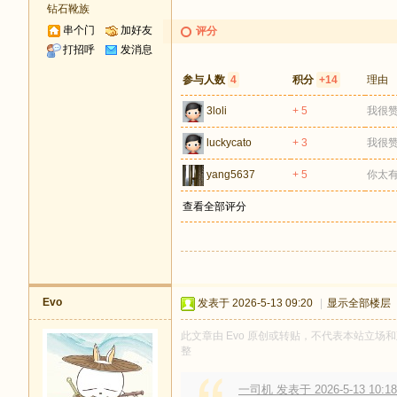
钻石靴族
串个门
加好友
评分
打招呼
发消息
参与人数
4
积分
+14
理由
3loli
+ 5
我很
luckycato
+ 3
我很
yang5637
+ 5
你太
查看全部评分
Evo
发表于 2026-5-13 09:20
|
显示全部楼层
此文章由 Evo 原创或转贴，不代表本站立场和观
整
一司机 发表于 2026-5-13 10:18