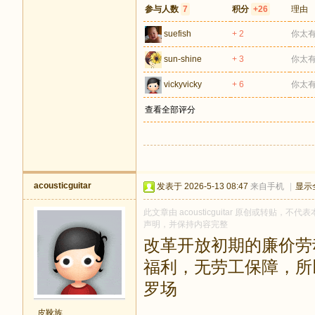
参与人数
7
积分
+26
理由
suefish
+ 2
你太
sun-shine
+ 3
你太
vickyvicky
+ 6
你太
查看全部评分
acousticguitar
发表于 2026-5-13 08:47
来自手机
|
显示
此文章由 acousticguitar 原创或转贴，不代
声明，并保持内容完整
改革开放初期的廉价劳
福利，无劳工保障，所
罗场
皮靴族