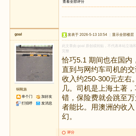
查看全部评分
goal
发表于 2026-5-13 10:54
|
显示全部楼层
此文章由 goal 原创或转贴，不代表本站立场和观
完整
恰巧5.1 期间也在
直到与网约车司机的交
收入约250-300元
几。司机是上海土著，
铜靴族
错，保险费就会跳至万
串个门
加好友
打招呼
发消息
者能比。用澳洲的收入
幻。
评分