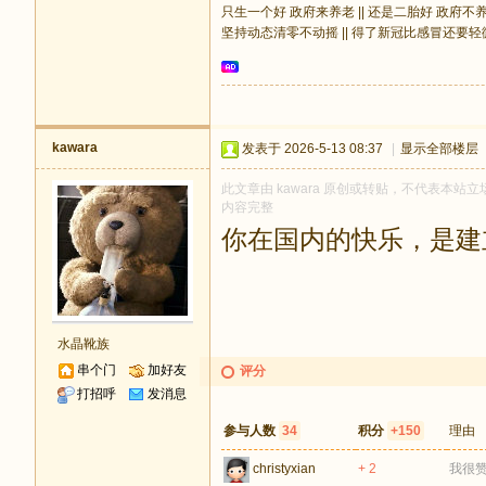
只生一个好 政府来养老 || 还是二胎好 政府不
坚持动态清零不动摇 || 得了新冠比感冒还要轻
kawara
发表于 2026-5-13 08:37
|
显示全部楼层
此文章由 kawara 原创或转贴，不代表本站立场
内容完整
你在国内的快乐，是建
水晶靴族
串个门
加好友
评分
打招呼
发消息
参与人数
34
积分
+150
理由
christyxian
+ 2
我很