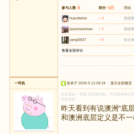
参与人数
8
积分
+27
理由
hueofwind
+ 3
我很
jasonnewman
+ 2
我很
yang5637
+ 5
你太
查看全部评分
一司机
发表于 2026-5-13 09:18
|
显示全部楼层
此文章由 一司机 原创或转贴，不代表本站立场和观
内容完整
昨天看到有说澳洲“底层”
和澳洲底层定义是不一