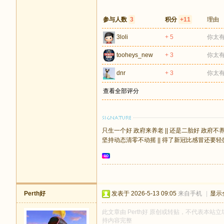
参与人数
3
积分
+11
理由
3loli
+ 5
你太
tooheys_new
+ 3
你太
dnr
+ 3
你太
查看全部评分
只生一个好 政府来养老 || 还是二胎好 政府不
坚持动态清零不动摇 || 得了新冠比感冒还要轻
Perth好
发表于 2026-5-13 09:05
来自手机
|
显示
此文章由 Perth好 原创或转贴，不代表本站立场
持内容完整