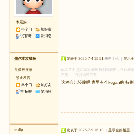
木屐族
串个门
加好友
打招呼
发消息
墨尔本攻城狮
发表于 2025-7-4 15:51
来自手机
|
显示
头像被屏蔽
此文章由 墨尔本攻城狮 原创或转贴，不代表本站立
声明，并保持内容完整
禁止发言
这种会比较脆吗 家里有个kogan的 特
串个门
加好友
打招呼
发消息
mdlp
发表于 2025-7-9 16:13
|
显示全部楼层