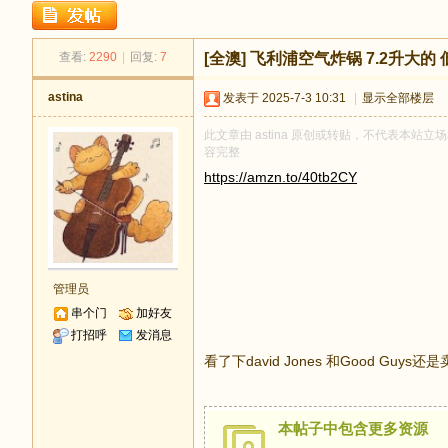
足
查看:
2290
|
回复:
7
[全澳]
飞利浦空气炸锅 7.2升大的
astina
发表于 2025-7-3 10:31
|
显示全部楼层
此文章由 astina 原创或转贴，不代表本站立场和
容完整
https://amzn.to/40tb2CY
迹
管理员
串个门
加好友
打招呼
发消息
看了下david Jones 和Good Guys还是
本帖子中包含更多资源