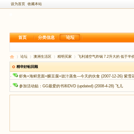
设为首页
收藏本站
首页
分类信息
论坛
论坛
澳洲生活区
精明买家
飞利浦空气炸锅 7.2升大的 低于半
精华好帖回顾
·
虾角+海鲜意面+醸豆腐+豉汁蒸鱼---今天的伙食
(2007-12-26)
紫雪
新
›
›
›
›
·
参加活动贴：GG最爱的书和DVD (updated)
(2008-4-28)
飞儿