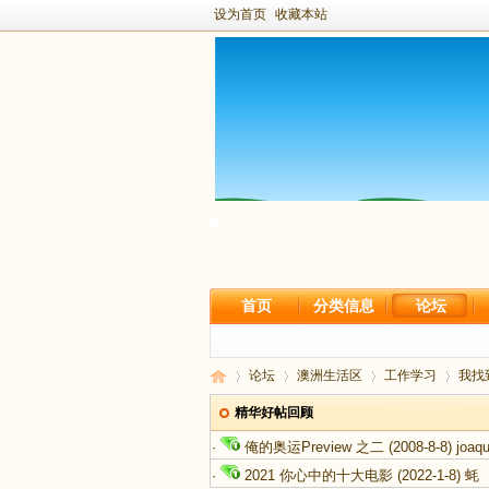
设为首页
收藏本站
首页
分类信息
论坛
论坛
澳洲生活区
工作学习
我找
精华好帖回顾
·
俺的奥运Preview 之二
(2008-8-8)
joaqu
新
›
›
›
›
·
2021 你心中的十大电影
(2022-1-8)
蚝