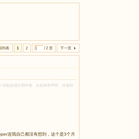
回列表
1
2
/ 2 页
下一页
熊 所有！转贴必须注明作者、出处和本声明，并保持
loper连我自己都没有想到，这个是3个月