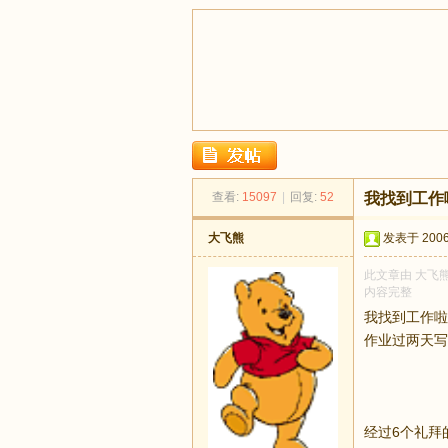
足
查看:
15097
|
回复:
52
我找到工作
大飞熊
发表于 2006-
此文章由 大飞熊
内容完整
我找到工作啦
作业过两天写
迹
经过6个礼拜的