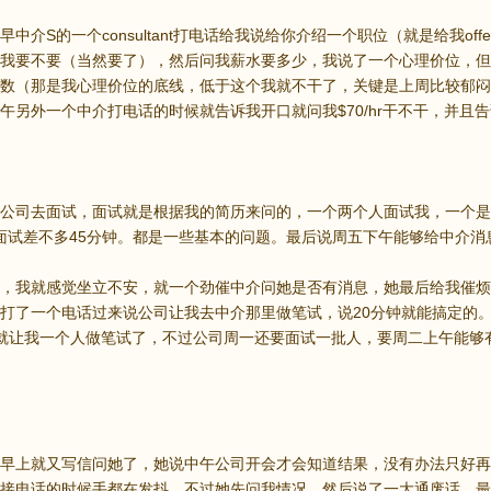
中介S的一个consultant打电话给我说给你介绍一个职位（就是给我offer的那
我要不要（当然要了），然后问我薪水要多少，我说了一个心理价位，但
数（那是我心理价位的底线，低于这个我就不干了，关键是上周比较郁闷
另外一个中介打电话的时候就告诉我开口就问我$70/hr干不干，并且告诉我这
司去面试，面试就是根据我的简历来问的，一个两个人面试我，一个是technica
per。面试差不多45分钟。都是一些基本的问题。最后说周五下午能够给中介消
，我就感觉坐立不安，就一个劲催中介问她是否有消息，她最后给我催烦了回了信告
打了一个电话过来说公司让我去中介那里做笔试，说20分钟就能搞定的
就让我一个人做笔试了，不过公司周一还要面试一批人，要周二上午能够
早上就又写信问她了，她说中午公司开会才会知道结果，没有办法只好再
接电话的时候手都在发抖，不过她先问我情况，然后说了一大通废话，最后才