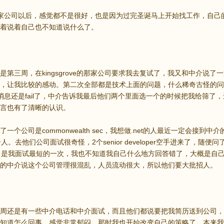
家公司以后，感觉都不是很好，也是因为过完圣诞马上开始找工作，自己
着说着自己也不知道说什么了。
第三周，在kingsgrove的那家公司要求我去复试了，我又和中介说了一通comm
，让我比较的感动。第二次全部都是技术上面的问题，什么稀奇古怪的问
消息还是fail了，中介告诉我最后他们两个里面选一个的时候把我给筛了
言也有了清晰的认识。
一个公司是commonwealth sec，我想做.net的人最近一定会接
人。去他们公司面试很奇怪，2个senior developer空手进来了，
，是我面试最短的一次，我也不知道我自己什么地方回答错了，大概是自
的中介说这个公司管理很混乱，人员流动很大，所以他们要大批招人。
周还是有一些中介电话和中介面试，而且他们都说要把我简历送到公司，
知道怎么回事，感觉非常郁闷。那时我也开始改变自己的策略了，本来我