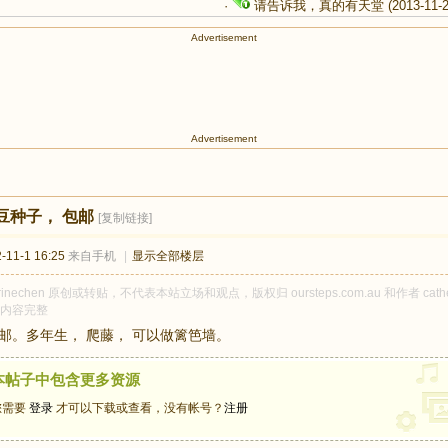
·
请告诉我，真的有天堂
(2013-11-
Advertisement
Advertisement
豆种子， 包邮
[复制链接]
11-1 16:25
来自手机
|
显示全部楼层
erinechen 原创或转贴，不代表本站立场和观点，版权归 oursteps.com.au 和作者 c
内容完整
 包邮。多年生， 爬藤， 可以做篱笆墙。
本帖子中包含更多资源
您需要
登录
才可以下载或查看，没有帐号？
注册