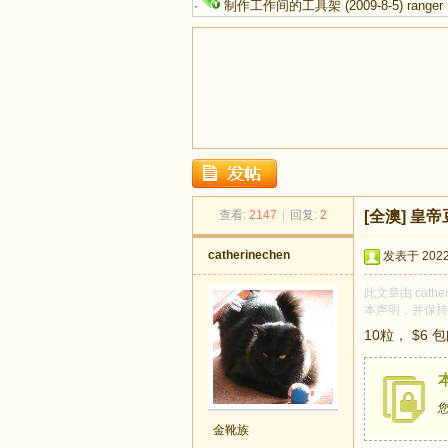
·
制作工作间的工具架
(2009-8-5)
ranger
足
查看:
2147
|
回复:
2
[全澳]
皇帝
catherinechen
发表于 2022-
此文章由 cath
本声明，并保持
10粒， $6
迹
金靴族