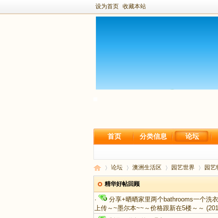
设为首页
收藏本站
首页
分类信息
论坛
论坛
澳洲生活区
园艺世界
园艺
精华好帖回顾
·
分享+晒晒家里两个bathrooms一个
上传～~墨尔本~~～价格跟新在5楼～～
(201
新
›
›
›
›