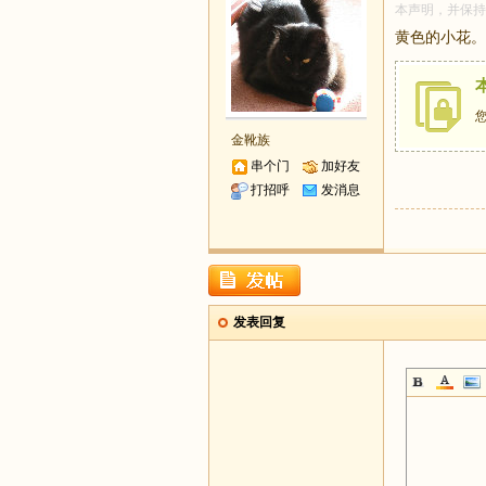
本声明，并保持
黄色的小花。
金靴族
串个门
加好友
打招呼
发消息
发表回复