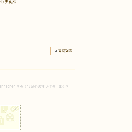
26)
美食杰
返回列表
atherinechen 所有！转贴必须注明作者、出处和
x