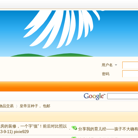
用户名
密码
物品交易
皇帝豆种子， 包邮
洗衣房的装修，一个字“值”！前后对比照以
·
分享我的育儿经——孩子不大确
3-9-11)
pixie929
›