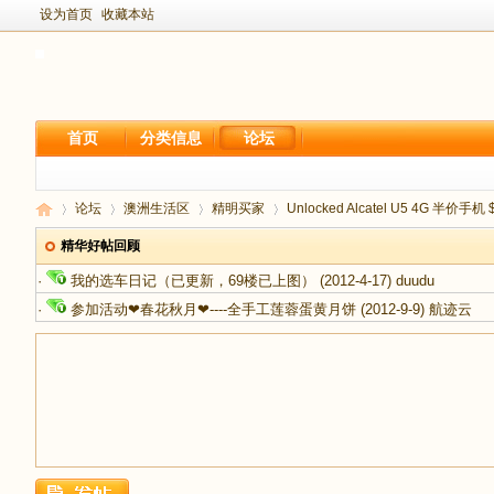
设为首页
收藏本站
首页
分类信息
论坛
论坛
澳洲生活区
精明买家
Unlocked Alcatel U5 4G 半价手机 $49
精华好帖回顾
·
我的选车日记（已更新，69楼已上图）
(2012-4-17)
duudu
新
›
›
›
›
·
参加活动❤春花秋月❤----全手工莲蓉蛋黄月饼
(2012-9-9)
航迹云