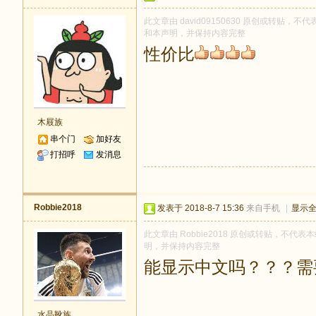
此文章由 david09150630 原创或转贴，不代
和本声明，并保持内容完整
性价比
木屐族
串个门
加好友
打招呼
发消息
Robbie2018
发表于 2018-8-7 15:36
来自手机
|
显示
此文章由 Robbie2018 原创或转贴，不代表本
明，并保持内容完整
能显示中文吗？？？需
水晶靴族