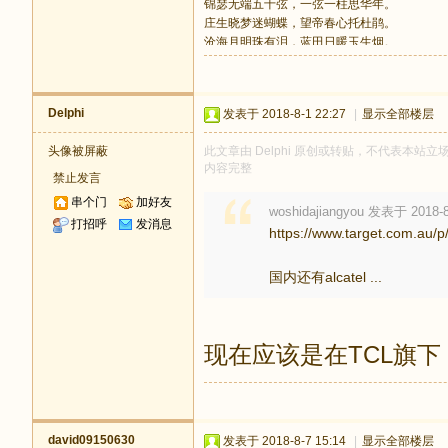
锦瑟无端五十弦，一弦一柱思华年。
庄生晓梦迷蝴蝶，望帝春心托杜鹃。
沧海月明珠有泪，蓝田日暖玉生烟。
此情可待成追忆，只是当时已惘然。
Delphi
发表于 2018-8-1 22:27
|
显示全部楼层
头像被屏蔽
此文章由 Delphi 原创或转贴，不代表本站立场和
内容完整
禁止发言
串个门
加好友
woshidajiangyou 发表于 2018-8
打招呼
发消息
https://www.target.com.au/
国内还有alcatel ...
现在应该是在TCL旗下
david09150630
发表于 2018-8-7 15:14
|
显示全部楼层