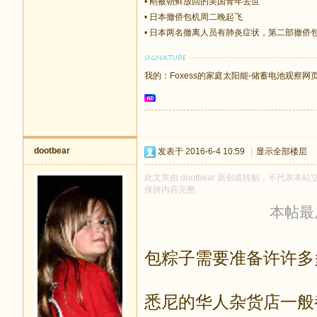
•
刚被朝鲜放回的美国青年去世
•
日本撤侨包机周二晚起飞
•
日本两名撤离人员有肺炎症状，第二部撤侨
我的：
Foxess的家庭太阳能-储蓄电池观察网
dootbear
发表于 2016-6-4 10:59
|
显示全部楼层
此文章由 dootbear 原创或转贴，不代表本站立
保持内容完整
本帖最后由
包粽子需要准备许许多
悉尼的华人杂货店一般