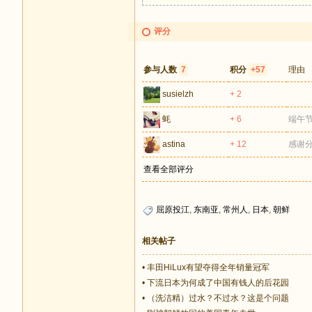
评分
参与人数
7
积分
+57
理由
susielzh
+ 2
蚝
+ 6
端午
astina
+ 12
感谢
查看全部评分
屈原投江
,
东南亚
,
常州人
,
日本
,
朝鲜
相关帖子
•
丰田HiLux有望夺得全年销量冠军
•
下流日本为何成了中国有钱人的后花园
•
（洗洁精）过水？不过水？这是个问题