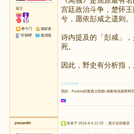
《离骚》是屈原最有名
宫廷政治斗争，楚怀王
版主
兮，愿依彭咸之遗则。
串个门
加好友
打招呼
发消息
诗内提及的「彭咸」，
死。
因此，野史有分析指，
我的：
Foxess的家庭太阳能-储蓄电池观察网
yuxuanlin
发表于 2016-6-4 12:20
|
显示全部楼层