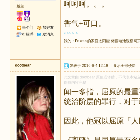
呵呵呵。。。
版主
香气+可口。
串个门
加好友
打招呼
发消息
我的：
Foxess的家庭太阳能-储蓄电池观察网
dootbear
发表于 2016-6-4 12:19
|
显示全部楼层
此文章由 dootbear 原创或转贴，不代表本站立
保持内容完整
闻一多指，屈原的最重
统治阶层的罪行，对于
因此，他冠以屈原「人