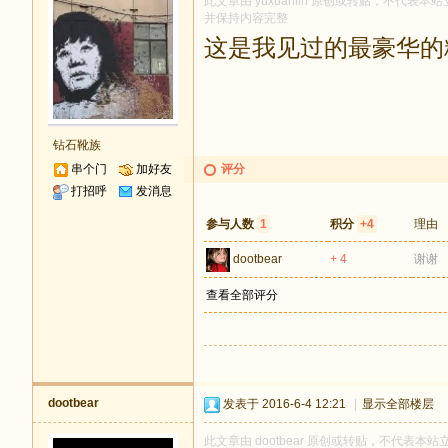
此文章由 yuxuanlin 原创或转贴，不代表本站立
并保持内容完整
这是我见过的最豪华的
钻石靴族
串个门
加好友
评分
打招呼
发消息
参与人数
1
积分
+4
理由
dootbear
+ 4
谢谢
查看全部评分
dootbear
发表于 2016-6-4 12:21
|
显示全部楼层
此文章由 dootbear 原创或转贴，不代表本站立