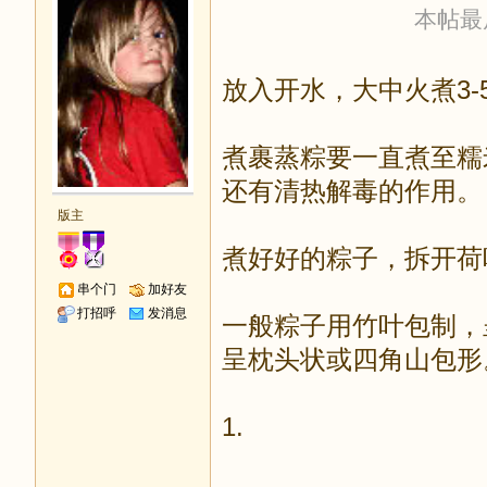
本帖最后由
放入开水，大中火煮3-
煮裹蒸粽要一直煮至糯
还有清热解毒的作用。
版主
煮好好的粽子，拆开荷
串个门
加好友
打招呼
发消息
一般粽子用竹叶包制，
呈枕头状或四角山包形
1.