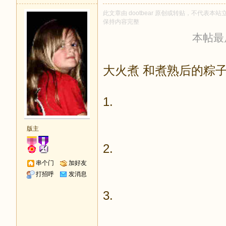
此文章由 dootbear 原创或转贴，不代表本站立
保持内容完整
本帖最后由
大火煮 和煮熟后的粽
1.
版主
2.
串个门
加好友
打招呼
发消息
3.