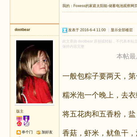
我的：
Foxess的家庭太阳能-储蓄电池观察网
dootbear
发表于 2016-6-4 11:00
|
显示全部楼层
此文章由 dootbear 原创或转贴，不代表本站立
保持内容完整
本帖最后由
一般包粽子要两天，第
糯米泡一个晚上，去衣
版主
将五花肉和五香粉，盐
香菇，虾米，鱿鱼干，
串个门
加好友