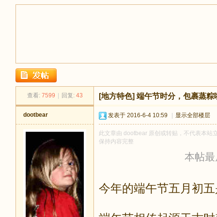
足
查看:
7599
|
回复:
43
[地方特色]
端午节时分，包裹蒸粽
dootbear
发表于 2016-6-4 10:59
|
显示全部楼层
此文章由 dootbear 原创或转贴，不代表本站立
保持内容完整
本帖最后由
迹
今年的端午节五月初五