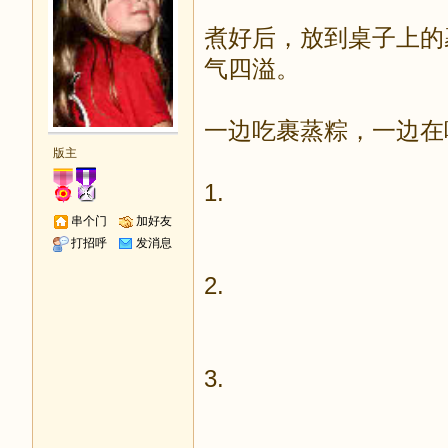
煮好后，放到桌子上的
气四溢。
一边吃裹蒸粽，一边在
版主
1.
串个门
加好友
打招呼
发消息
2.
3.