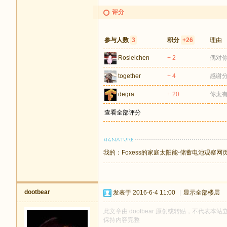
评分
参与人数
3
积分
+26
理由
Rosielchen
+ 2
偶对
together
+ 4
感谢
degra
+ 20
你太
查看全部评分
我的：
Foxess的家庭太阳能-储蓄电池观察网
dootbear
发表于 2016-6-4 11:00
|
显示全部楼层
此文章由 dootbear 原创或转贴，不代表本站立
保持内容完整