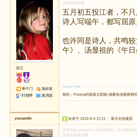
保持内容完整
五月初五投江者，不只
诗人写端午，都写屈原
也许同是诗人，共鸣较
午》、汤显祖的《午日
版主
串个门
加好友
我的：
Foxess的家庭太阳能-储蓄电池观察网
打招呼
发消息
yuxuanlin
发表于 2016-6-4 12:21
|
显示全部楼层
此文章由 yuxuanlin 原创或转贴，不代表本站立
并保持内容完整