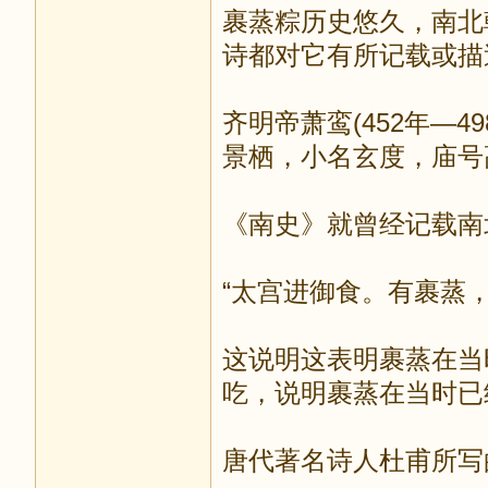
裹蒸粽历史悠久，南北
诗都对它有所记载或描
齐明帝萧鸾(452年—
景栖，小名玄度，庙号
《南史》就曾经记载南
“太宫进御食。有裹蒸，
这说明这表明裹蒸在当时
吃，说明裹蒸在当时已
唐代著名诗人杜甫所写