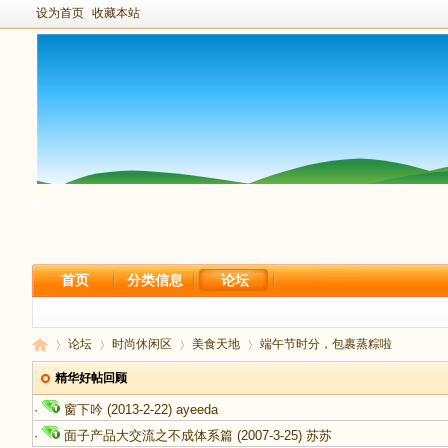
设为首页
收藏本站
首页
分类信息
论坛
论坛
时尚休闲区
美食天地
端午节时分，包裹蒸粽啦
精华好帖回顾
·
窗下吟
(2013-2-22)
ayeeda
新
›
›
›
›
·
面子产品大交流之不成体系篇
(2007-3-25)
苏苏