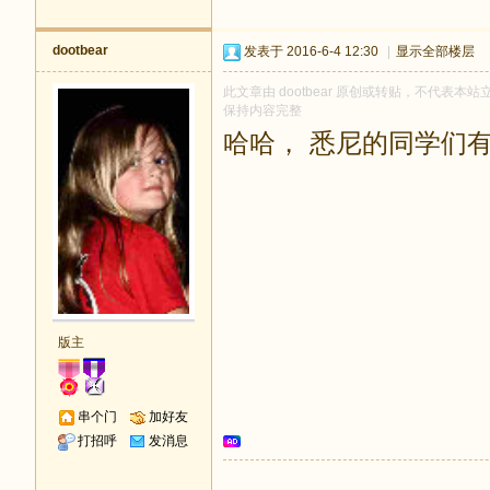
dootbear
发表于 2016-6-4 12:30
|
显示全部楼层
此文章由 dootbear 原创或转贴，不代表本站立
保持内容完整
哈哈， 悉尼的同学们
版主
串个门
加好友
打招呼
发消息