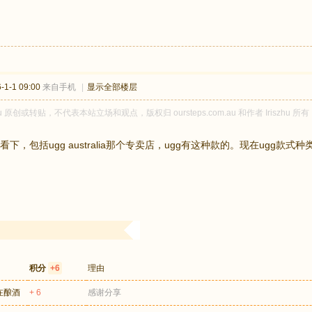
1-1 09:00
来自手机
|
显示全部楼层
zhu 原创或转贴，不代表本站立场和观点，版权归 oursteps.com.au 和作者 Iris
下，包括ugg australia那个专卖店，ugg有这种款的。现在ugg款
积分
+6
理由
在酿酒
+ 6
感谢分享