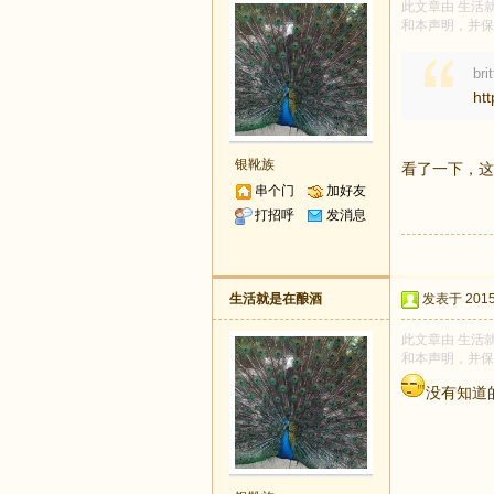
此文章由 生活就
和本声明，并保
br
ht
银靴族
看了一下，这
串个门
加好友
打招呼
发消息
生活就是在酿酒
发表于 2015-
此文章由 生活就
和本声明，并保
没有知道