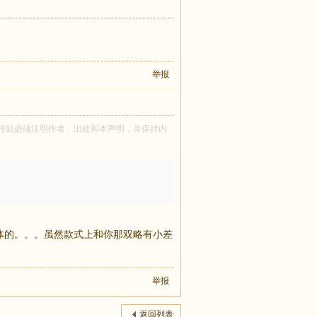
举报
tle 所有！转贴必须注明作者、出处和本声明，并保持内
毛一体的。。。虽然款式上和你那双略有小差
举报
返回列表