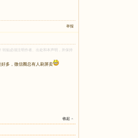
举报
zhu 所有！转贴必须注明作者、出处和本声明，并保持
式种类好多，微信圈总有人刷屏卖
收起