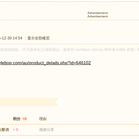
Advertisement
Advertisement
12-30 14:54
|
显示全部楼层
tle 原创或转贴，不代表本站立场和观点，版权归 oursteps.com.au 和作者 brit
tylebop.com/au/product_details.php?id=646102
积分
+6
理由
在酿酒
+ 6
感谢分享