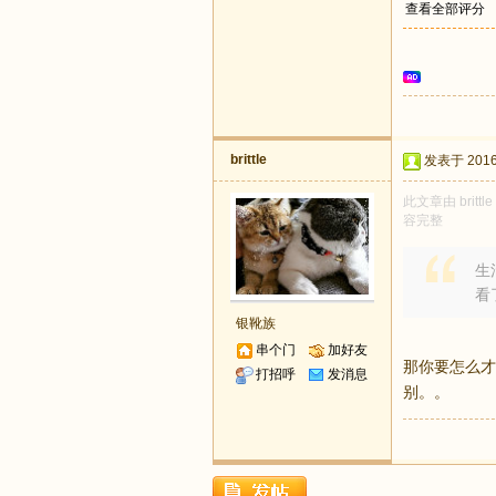
查看全部评分
brittle
发表于 2016-
此文章由 brit
容完整
生活
看
银靴族
串个门
加好友
那你要怎么才
打招呼
发消息
别。。