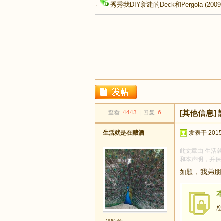
·
秀秀我DIY新建的Deck和Pergola
(2009
足
查看:
4443
|
回复:
6
[其他信息]
生活就是在酿酒
发表于 2015-
此文章由 生活就
和本声明，并保
如題，我弟朋
迹