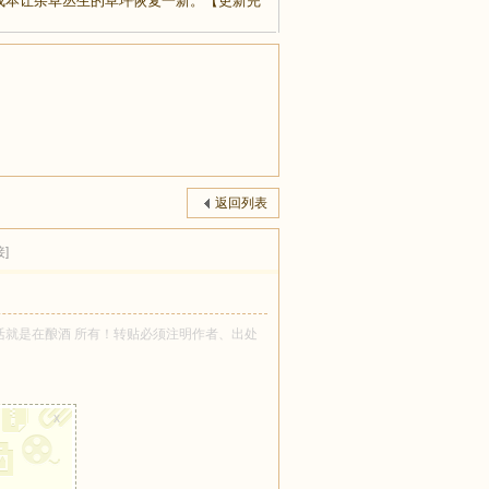
成本让杂草丛生的草坪恢复一新。【更新完
返回列表
]
者 生活就是在酿酒 所有！转贴必须注明作者、出处
x