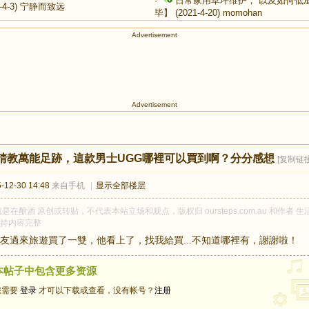
·
日常家用草坪维护， 以及如何低
-4-3)
宁静而致远
毕】
(2021-4-20)
momohan
Advertisement
Advertisement
請教萬能足跡，這款男士UGG哪裡可以買到啊？分分感想
[复制链接
12-30 14:48
来自手机
|
显示全部楼层
是在酿酒 原创或转贴，不代表本站立场和观点，版权归 oursteps.com.au 和作
持内容完整
友過來旅遊買了一雙，他看上了，找我給買...不知道哪裡有，謝謝啦！
本帖子中包含更多资源
您需要
登录
才可以下载或查看，没有帐号？
注册