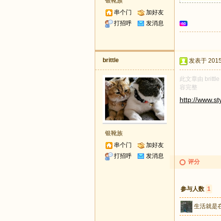
银靴族
串个门
加好友
打招呼
发消息
brittle
发表于 2015-
此文章由 brit
容完整
http://www.s
银靴族
串个门
加好友
打招呼
发消息
评分
参与人数
1
生活就是