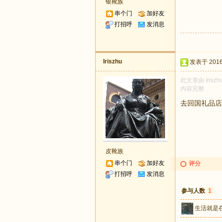
银靴族
串个门
加好友
打招呼
发消息
Iriszhu
发表于 2016-
此文章由 Iris
内容完整
去回国礼品店看
皮靴族
串个门
加好友
评分
打招呼
发消息
参与人数
1
生活就是