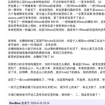
以前听别人说Knipex各种钳如何好，不过价格也不便宜，一直没舍得买。:lol
开始看上一个绝缘套装一把180mm的老虎钳，一把200mm尖嘴钳，一把160mm偏口钳
但一看评价，不敢买了，有说假货的，有说质量问题的等等。卖家不是amazon 
几个鬼佬网友告诉我，亚马逊上买这类比较贵的工具，一定要买卖家\发货都是amaz
amazon au的只有单买的，没有套装。算了算单买也贵不了多少，
于是买了一把绝缘把180mm老虎钳 $69.90 ，一把绝缘把200mm尖嘴钳 $
是给零售挂货架上用的。水管钳也是个很简单的小纸盒。
本来想再加一把偏口钳，但是160mm没有找到，德亚有个180mm的但是把
老虎钳、尖嘴钳的做工是国产的wiha没法比的，但是个人感觉nws的做工比这
单手操作，轻轻一抖/甩就开，非常好用，
尖嘴钳能夹住小孩子的头发，比a4薄的透明纸也不在话下，咬合公差几近完美
老虎钳前端有微米级的防磨损光缝，剪切口完美闭合。
家里的其他老虎钳、尖嘴钳下岗了:lol
买那把小的水管钳纯属意外，当时不知道怎么看的，看成是250mm，家里也需
货到了，发现这么小，马上查订单，发现是自己的问题。本来想退掉的，拿在
试了试，好用啊，而且这么小的东西，直径3cm以下的接头，咬的死死的，这可能要归
还买了一套wera的绝缘螺丝刀，7件套，但是暂时缺货，不急用，也没所谓，
一块刃之黑幕的磨刀石还在等出关吧:lol。 因为手上的末广，有点太软了，
大佬们都有啥与手动工具有关的宝贵经验，请传授一、二，我这里先谢了！
KiwiBear
发表于 2026-6-16 19:24