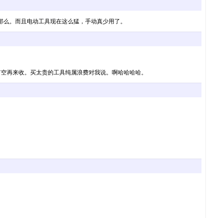
活就那么。而且电动工具现在这么猛，手动真少用了。
有空再来收。买太贵的工具纯属浪费对我说。啊哈哈哈哈。