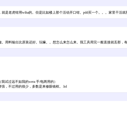
级，就是老虎钳用wiha的。但是比如楼上那个活动开口钳。pdd买一个。。。家里干
做。用料输出比原装还好。玩嘛。。想怎么来怎么来。我工具用完一般直接就丢那，
试过远不如我的wera 手/电两用的）
强，不过用的很少，多数是来修眼镜框。:lol