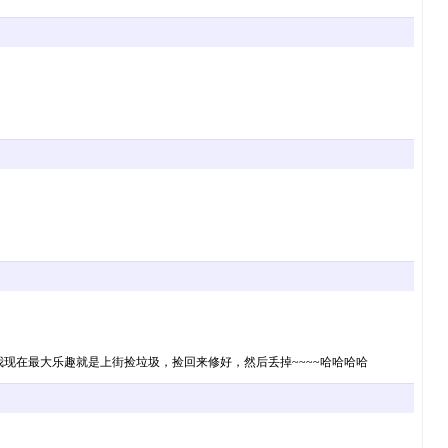
我现在最大乐趣就是上街捡垃圾，捡回来修好，然后丢掉~~~~哈哈哈哈