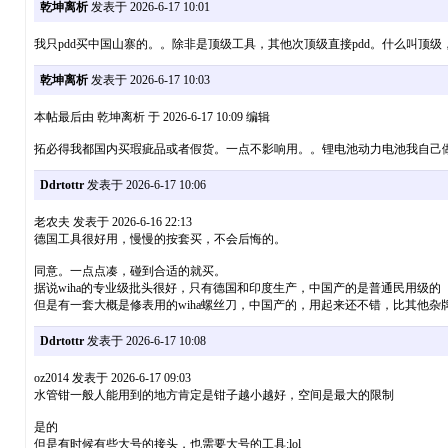
乾坤离析
发表于 2026-6-17 10:01
我只pdd买中国山寨的。。除非是顶级工具，其他次顶级直接pdd。什么叫顶
乾坤离析
发表于 2026-6-17 10:03
本帖最后由 乾坤离析 于 2026-6-17 10:09 编辑
拓必得我都国内买瑕疵品或者假货。一点不影响用。。锂电池动力电池我自己
Ddrtottr
发表于 2026-6-17 10:06
老农夫 发表于 2026-6-16 22:13
德国工具很好用，慢慢的按套买，不会后悔的。
同意。一点点凑，碰到合适的就买。
据说wiha的专业级批头很好，只有德国和印度生产，中国产的是普通民用级的（我
但是有一套大概是修表用的wiha螺丝刀，中国产的，用起来还不错，比其他杂牌
Ddrtottr
发表于 2026-6-17 10:08
oz2014 发表于 2026-6-17 09:03
水管钳一般人能用到的地方肯定是钳子越小越好，空间是最大的限制
是的
但是有时候有些大号的接头，也需要大号的工具:lol