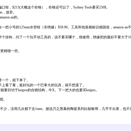
，$215(大概这个价格），价格还可以了，Sydney Tools要买250$。
au，放弃。
on au的。
83，还有一把小号的125mm水管钳（非绝缘）$59.90。工具和包装都标识德国造，ama
内还带个挂钩，问了一个玩手动工具的，说不要买哪个，很难用，绝缘把的最好不要大于1
个更精细一些。
；
要一个，就下单了。
手上看了看，挺好玩的一个巴掌大的玩具，就不想退了。
功于knipex的自锁结构，牛X。下一把大的也要买knipex。
等呗。
出浆不少，没用几次都下去1mm。据说刃之黑幕的陶瓷系列比较耐用，几乎不出浆，也