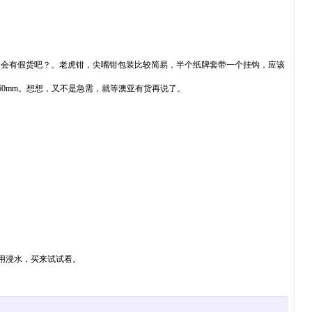
zon au不会有假货吧？。老虎钳，尖嘴钳包装比较简易，半个纸牌套带一个挂钩，应该
60mm。想想，又不是急需，就等澳亚有货再说了。
不用浸水，买来试试看。