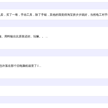
最低乱卖，买了一堆，手动工具，除了手锯，其他的我觉得淘宝拼夕夕就好，当然电工
用料输出比原装还好。玩嘛。。 ...
许落在那个旧电脑机箱里了:l ...