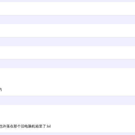
的
也许落在那个旧电脑机箱里了:lol