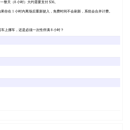
里停满一整天（8 小时）大约需要支付 $36。
0。注意：如果你在 1 小时内离场后重新驶入，免费时间不会刷新，系统会合并计费。
回车上挪车，还是必须一次性停满 8 小时？