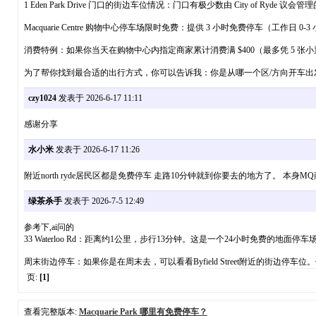
1 Eden Park Drive 门口的街边车位情况：门口有极少数由 City of Ry
Macquarie Centre 购物中心停车场限时免费：提供 3 小时免费停车（工
消费特例：如果你当天在购物中心内指定商家累计消费满 $400（最多凭 5 张小票
为了帮你找到最合适的出行方式，你可以告诉我：你是从哪一个区/方向开车出发？
czy1024
发表于 2026-6-17 11:11
感谢分享
水小米
发表于 2026-6-17 11:26
附近north ryde居民区都是免费停车 走路10分钟就到你要去的地方了。 本身
绿茶杀手
发表于 2026-7-5 12:49
参考下,ai问的
33 Waterloo Rd：距离约1公里，步行13分钟。这是一个24小时免费的
周末街边停车：如果你是在周末去，可以看看Byfield Street附近的街边
页:
[1]
查看完整版本:
Macquarie Park 哪里有免费停车？