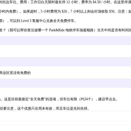
de 议会管理的街边车位。费用：工作日白天限时最长停 12 小时，费率为 $4.50 / 小时。在这
作日 0-3 小时内免费）。如果超时，5 小时费用为 $26，7 小时以上则会封顶收取 $5
），可以到 Level 3 客服中心兑换全天免费停车。
（我可以帮你查沿途哪一个 Park&Ride 地铁停车场最顺路）当天中间是否有时间
MQ商业区里没有免费的
地面停车场。这是目前最接近“全天免费”的选项，但车位有限（约24个），建议早点去。
停车位。但要注意，这个优惠只在周末有效，而且车位是先到先得。