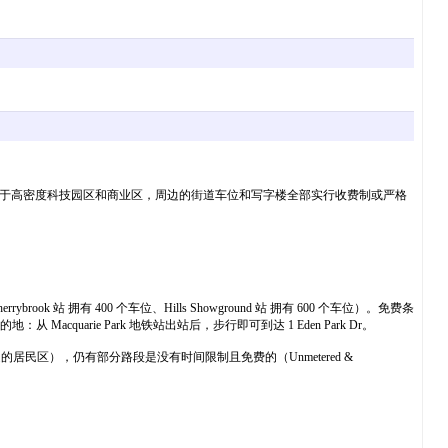
的。因为该区域属于高密度科技园区和商业区，周边的街道车位和写字楼全部实行收费制或严格
rook 站 拥有 400 个车位、Hills Showground 站 拥有 600 个车位）。免费条
acquarie Park 地铁站出站后，步行即可到达 1 Eden Park Dr。
店更远处的居民区），仍有部分路段是没有时间限制且免费的（Unmetered &