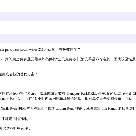
e park, new south wales 2113, au 哪里有免费停车？
Dr），工作日 9am - 5pm 期间完全免费且无需额外条件的“全天免费停车位”几乎是不存在
免费或省钱的替代方案：
地铁（Metro）沿线或附近带有 Transport Park&Ride 停车场 的站点（例如 Cherryb
arie Park 站，并在 18 小时内返回停车场刷卡出库，即可享受完全免费停车。到达目的地：从 M
th Ryde 的纯住宅区街道（越过 Epping Road 往南，或者靠近 The Ranch 酒
分钟 才能走到目的地。
以考虑这些折中选项：