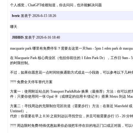
个人感觉，ChatGPT啥都知道，你去问问，也许能解决问题
lveric
发表于 2026-6-15 18:26
哪天
JHHHS
发表于 2026-6-16 18:40
macquarie park 哪里有免费停车？需要去这里一天9am - 5pm 1 eden park dr macquari
在 Macquarie Park 核心商业区（包括你前往的 1 Eden Park 
的时限控制。
不过，如果你愿意花一点时间转换通勤方式或走一小段路，可以参考以下几种
???? 免费全天停车替代方案
方案一：使用附近站点的 Transport Park&Ride 换乘（最推荐）方法：你可以把车停在悉尼
件：只要你使用同一张 Opal 卡（或绑定的信用卡/借记卡）搭乘 Metro 到达 Macqu
方案二：寻找周边的无限制住宅区街道（需要步行）方法：在靠近 Marsfield 或 Nor
Untimed）。
代价：你需要在早上 8:30 之前到达以寻找空位，并且可能需要步行 15 - 20 
????️ 周边限时免费/特殊优惠如果你必须把车停在目的地正门口或正对面，可