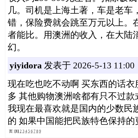
几。司机是上海土著，车是老车
错，保险费就会跳至万元以上。
者能比。用澳洲的收入，在大陆消
幻。
yiyidora
发表于 2026-5-13 11:00
现在吃也吃不动啊 买东西的话
多 其他购物澳洲啥都有只不过款
我现在最喜欢就是国内的少数民
的 如果中国能把民族特色保持的
页:
[1]
2
3
4
5
6
7
8
9