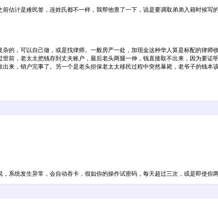
之前估计是难民签，连姓氏都不一样，我帮他查了一下，说是要调取弟弟入籍时候写
杂的，可以自己做，或是找律师。一般房产一处，加现金这种华人算是标配的律师收
过世前，老太太把钱存到丈夫账户，最后老头两腿一伸，钱直接取不出来，因为要证
取出来，销户完事了。另一个是老头担保老太太移民过程中突然暴毙，老爷子的钱本
说，系统发生异常，会自动吞卡，假如你的操作试密码，每天超过三次，或是即使你