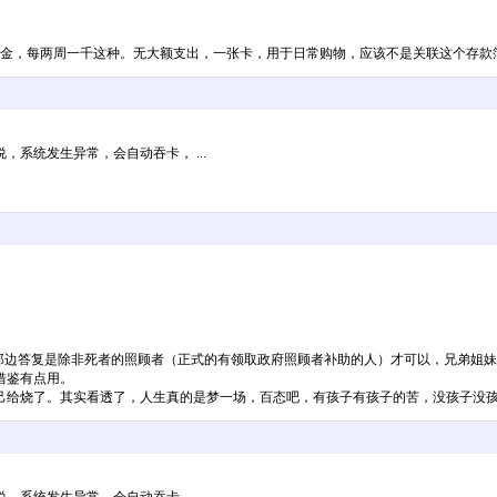
金，每两周一千这种。无大额支出，一张卡，用于日常购物，应该不是关联这个存款簿
系统发生异常，会自动吞卡， ...
钱，结果那边答复是除非死者的照顾者（正式的有领取政府照顾者补助的人）才可以，兄弟
借鉴有点用。
己给烧了。其实看透了，人生真的是梦一场，百态吧，有孩子有孩子的苦，没孩子没