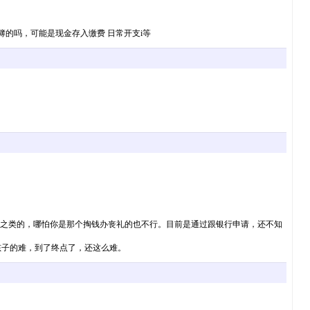
的吗，可能是现金存入缴费 日常开支i等
姐妹之类的，哪怕你是那个掏钱办丧礼的也不行。目前是通过跟银行申请，还不知
孩子的难，到了终点了，还这么难。