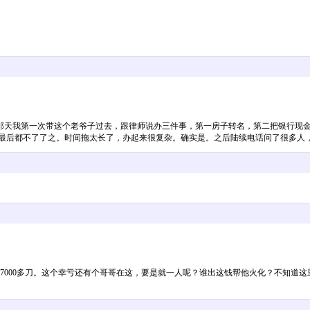
那天我第一次带这个老爷子过去，跟律师说办三件事，第一房子转名，第二把银行现金
多最后都不了了之。时间拖太长了，办起来很复杂。确实是。之后陆续电话问了很多人
，7000多刀。这个幸亏还有个哥哥在这，要是就一人呢？谁出这钱帮他火化？不知道