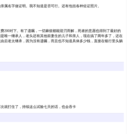
的亲属名字做证明。我不知道是否可行。还有包括各种佐证照片。
费200对下。有了遗嘱，一切麻烦都能迎刃而解，死者的意愿也得到了最好的
明是唯一继承人，老头还有其他前妻生的儿子和亲人，现在搞了两年多了，还在
该由后老太继承，因为没有遗嘱，而且也不知道具体多少钱，直接在银行里头躺
两次就打住了，持续这么试验七天的话，也会吞卡