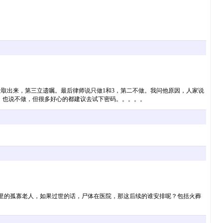
取出来，第三立遗嘱。最后律师说只做1和3，第二不做。我问他原因，人家说
，也说不做，但很多好心的都建议去试下密码。。。。。
这里的孤寡老人，如果过世的话，尸体在医院，那这后续的谁安排呢？包括火葬