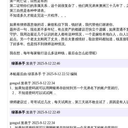
第一死亡证，自然是有的
第二证明你们的亲属关系，这个就很复杂了，他们两兄弟来澳洲三十几年了，
第三自然是各种申请表。
不知道多久才能走完这一片程序。。。
如果有律师愿意做的话，麻烦私信下我，钱好谈，我代替他们谢谢你。
题外话一句，现在差不多年纪，有点资产的都建议尽快立个遗嘱，如果普通不复
守护。我周边最近几个认识的老人都有这种情况，一个是嫁给本地白人，白人
起点。另一个老太太刚死了丈夫，胜在夫妻感情好，取款密码都知道，钱直接
了好多年。也是找不到律师这种情况。
我在想，每年每家银行这么多这种钱，最后会怎么处理呢》
绿茶杀手
发表于 2025-9-12 22:46
本帖最后由 绿茶杀手 于 2025-9-12 22:52 编辑
gongxd 发表于 2025-9-12 22:34
1、如果知道密码就可以用网银将存款转到另一个兄弟名下的账户里就行。
2 、不知道密码可以试试网 ...
律师建议过，哥哥试过几次，每天试两次，第三天就不敢去试了，原因是有人
绿茶杀手
发表于 2025-9-12 22:49
gongxd 发表于 2025-9-12 22:34
1、如果知道密码就可以用网银将存款转到另一个兄弟名下的账户里就行。