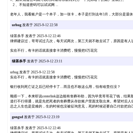
2 、不知道密码可以试试网 ...
老年人，我看账户是一个本子，加一张卡，本子是打到去年3月，大部分是退休
urhug
发表于 2025-9-12 22:58
绿茶杀手 发表于 2025-9-12 22:46
律师建议过，哥哥试过几次，每天试两次，第三天就不敢去试了，原因是有人说，
实在不行，有卡的话就直接拿卡消费吧，慢慢把6万花完
绿茶杀手
发表于 2025-9-12 23:11
urhug 发表于 2025-9-12 22:58
实在不行，有卡的话就直接拿卡消费吧，慢慢把6万花完
银行收到死亡证之后已经停卡了....而且也不敢这么用，怕有啥责任没？
顺搭一下，本来听说centerlink这边能有丧葬补助，因为毕竟哥哥花了
道行不行得通，就是先把死者的丧葬费从存款账户里面支取出来。希望对后人
总之人生也是蛮难的，生的时候也没被征询意见，死的时候还要自己付款把自
gongxd
发表于 2025-9-12 23:19
绿茶杀手 发表于 2025-9-12 22:46