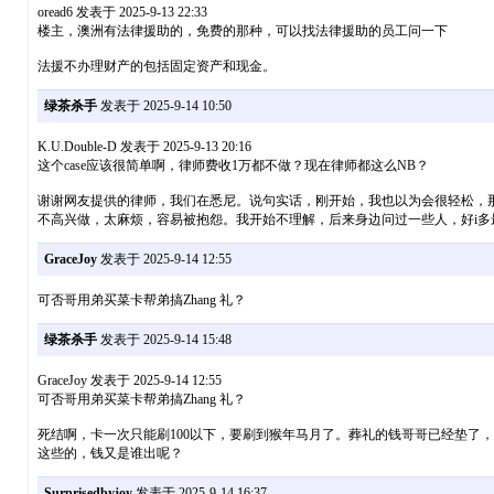
oread6 发表于 2025-9-13 22:33
楼主，澳洲有法律援助的，免费的那种，可以找法律援助的员工问一下
法援不办理财产的包括固定资产和现金。
绿茶杀手
发表于 2025-9-14 10:50
K.U.Double-D 发表于 2025-9-13 20:16
这个case应该很简单啊，律师费收1万都不做？现在律师都这么NB？
谢谢网友提供的律师，我们在悉尼。说句实话，刚开始，我也以为会很轻松，
不高兴做，太麻烦，容易被抱怨。我开始不理解，后来身边问过一些人，好i
GraceJoy
发表于 2025-9-14 12:55
可否哥用弟买菜卡帮弟搞Zhang 礼？
绿茶杀手
发表于 2025-9-14 15:48
GraceJoy 发表于 2025-9-14 12:55
可否哥用弟买菜卡帮弟搞Zhang 礼？
死结啊，卡一次只能刷100以下，要刷到猴年马月了。葬礼的钱哥哥已经垫了
这些的，钱又是谁出呢？
Surprisedbyjoy
发表于 2025-9-14 16:37