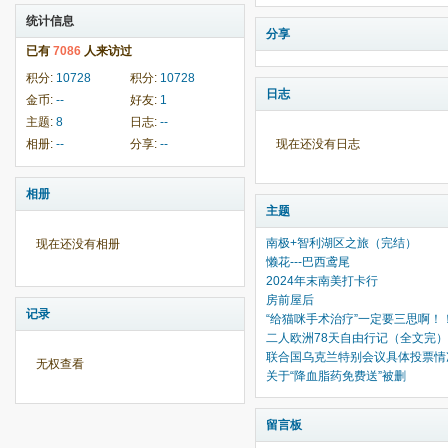
统计信息
分享
已有
7086
人来访过
积分:
10728
积分:
10728
日志
金币:
--
好友:
1
主题:
8
日志:
--
相册:
--
分享:
--
现在还没有日志
相册
主题
南极+智利湖区之旅（完结）
现在还没有相册
懒花---巴西鸢尾
2024年末南美打卡行
房前屋后
记录
“给猫咪手术治疗”一定要三思啊！
二人欧洲78天自由行记（全文完）
联合国乌克兰特别会议具体投票情
无权查看
关于“降血脂药免费送”被删
留言板