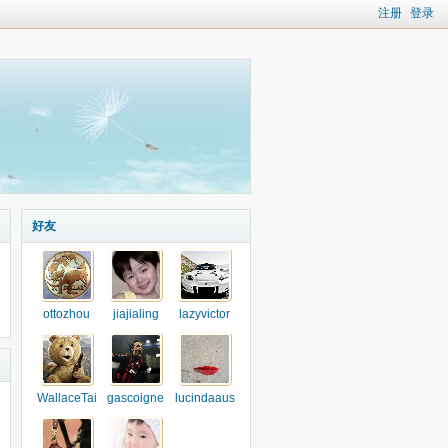
注册
登录
好友
ottozhou
jiajialing
lazyvictor
WallaceTai
gascoigne
lucindaaus