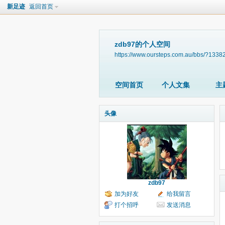
新足迹
返回首页
zdb97的个人空间
https://www.oursteps.com.au/bbs/?1338
空间首页
个人文集
主
头像
zdb97
加为好友
给我留言
打个招呼
发送消息