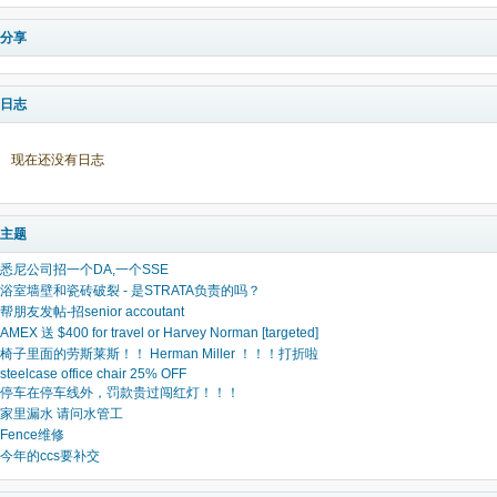
分享
日志
现在还没有日志
主题
悉尼公司招一个DA,一个SSE
浴室墙壁和瓷砖破裂 - 是STRATA负责的吗？
帮朋友发帖-招senior accoutant
AMEX 送 $400 for travel or Harvey Norman [targeted]
椅子里面的劳斯莱斯！！ Herman Miller ！！！打折啦
steelcase office chair 25% OFF
停车在停车线外，罚款贵过闯红灯！！！
家里漏水 请问水管工
Fence维修
今年的ccs要补交